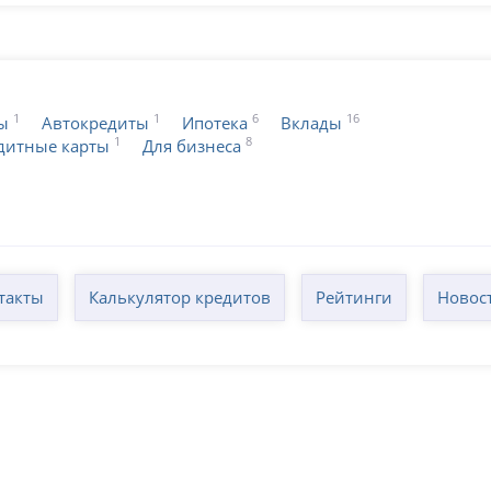
1
1
6
16
ы
Автокредиты
Ипотека
Вклады
1
8
дитные карты
Для бизнеса
такты
Калькулятор кредитов
Рейтинги
Новос