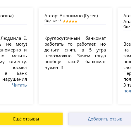
осква)
Автор:
Анонимно (Гусев)
Авт
Оценка: 5
Ана
Оце
 Людмила Е.
Круглосуточный банкомат
ть не могу)
работать то работает, но
Все
ланомерно и
деньги снять в 5 утра
на
нно мстить
невозможно. Зачем тогда
за
му клиенту,
вообще такой банкомат
пол
 посмел
нужен !!!
св
ся в Банк
Пе
нарушения
пол
...
Читать
3 т
по
Ещё отзывы
Добавить отзыв