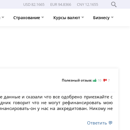
USD 82.1665
EUR 94.8366
CNY 12.1655
и
Страхование
Курсы валют
Бизнесу
Полезный отзыв:
10
7
е данные и сказали что все одобрено приезжайте с
удник говорит что не могут рефинансировать мою
нансировать-он у нас на аккредитован. Никому не
Ответить 💬