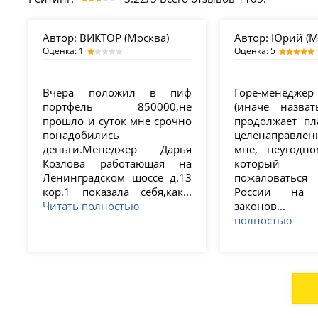
Автор:
ВИКТОР (Москва)
Автор:
Юрий (М
Оценка: 1
Оценка: 5
Вчера положил в пиф
Горе-менеджер
портфель 850000,не
(иначе назва
прошло и суток мне срочно
продолжает п
понадобились
целенаправле
деньги.Менеджер Дарья
мне, неугодно
Козлова работающая на
который
Ленинградском шоссе д.13
пожаловать
кор.1 показала себя,как...
России на 
Читать полностью
законов
полностью