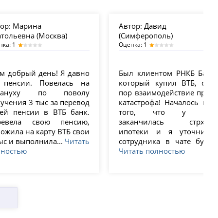
ор:
Марина
Автор:
Давид
тольевна (Москва)
(Симферополь)
нка: 1
Оценка: 1
м добрый день! Я давно
Был клиентом РНКБ Банка
 пенсии. Повелась на
который купил ВТБ, с те
мануху по поволу
пор взаимодействие прост
учения 3 тыс за перевод
катастрофа! Началось все 
оей пенсии в ВТБ банк.
того, что у мен
ревела свою пенсию,
заканчилась стрховк
ожила на карту ВТБ свои
ипотеки и я уточнил 
ыс и выполнила...
Читать
сотрудника в чате будет..
лностью
Читать полностью