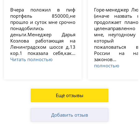
Вчера положил в пиф
Горе-менеджер Лю
портфель 850000,не
(иначе назвать 
прошло и суток мне срочно
продолжает план
понадобились
целенаправленно
деньги.Менеджер Дарья
мне, неугодному 
Козлова работающая на
который п
Ленинградском шоссе д.13
пожаловаться 
кор.1 показала себя,как...
России на нар
Читать полностью
законов..
полностью
Ещё отзывы
Добавить отзыв