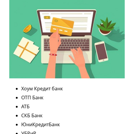
Хоум Кредит банк
ОТП Банк
АТБ
СКБ Банк
ЮниКредитБанк
УБРиР