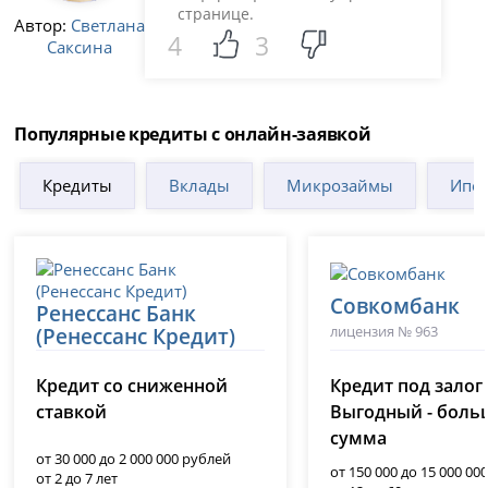
странице.
Автор:
Светлана
4
3
Саксина
Популярные кредиты с онлайн-заявкой
Кредиты
Вклады
Микрозаймы
Ипот
Совкомбанк
Ренессанс Банк
лицензия № 963
(Ренессанс Кредит)
лицензия № 3354
Кредит со сниженной
Кредит под залог
ставкой
Выгодный - боль
сумма
от 30 000 до 2 000 000 рублей
от 150 000 до 15 000 00
от 2 до 7 лет