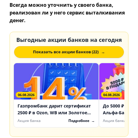
Всегда можно уточнить у своего банка,
реализован ли у него сервис выталкивания
денег.
Выгодные акции банков на сегодня
Показать все акции банков (22)
06.08.2026
04.08.2026
Газпромбанк дарит сертификат
До 5000 ₽ акци
2500 ₽ в Ozon, WB или Золотое
Альфа-Банк да
Яблоко за счет «Доходный»
первые инвес
Акция банка
Подробнее
Акция банка