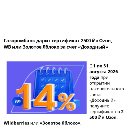
Газпромбанк дарит сертификат 2500 ₽ в Ozon,
WB или Золотое Яблоко за счет «Доходный»
С
1 по 31
августа 2026
года
при
открытии
накопительного
счета
«Доходный»
получите
сертификат на
2
500 ₽
в
Ozon
,
Wildberries
или
«Золотое Яблоко»
.