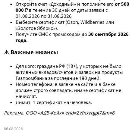
Откройте счет «Доходный» и пополните его
от 500
000 ₽
в течение 30 дней от даты заявки с
01.08.2026 по 31.08.2026
Выберите сертификат (Ozon, Wildberries или
«Золотое Яблоко»).
Получите СМС с промокодом до
30 сентября 2026
года
.
⚠️ Важные нюансы
Для кого: граждане РФ (18+), у которых не было
активных вкладов/счетов и заявок на продукты
Газпромбанка за последние 180 дней.
Номер телефона: в заявке на сайте и в банке
должен строго совпадать, иначе сертификат не
начислят.
Лимит: 1 сертификат на человека.
Рeклaмa. ООО «АДВ-Кейк» erid=2VfnxvrgpJ7&m=6
06.08.2026