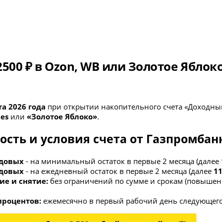
500 ₽ в Ozon, WB или Золотое Яблок
та 2026 года
при открытии накопительного счета «Доходны
ies
или
«Золотое Яблоко»
.
ость и условия счета от Газпромбан
одовых
- на минимальный остаток в первые 2 месяца (далее
одовых
- на ежедневный остаток в первые 2 месяца (далее
1
е и снятие:
без ограничений по сумме и срокам (повышенн
процентов:
ежемесячно в первый рабочий день следующего