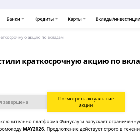
Банки
Кредиты
Карты
Вклады/инвестици
краткосрочную акцию по вкладам
устили краткосрочную акцию по вкл
Посмотреть актуальные
я завершена
акции
 включительно платформа Финуслуги запускает ограниченну
промокоду
MAY2026
. Предложение действует строго в течени