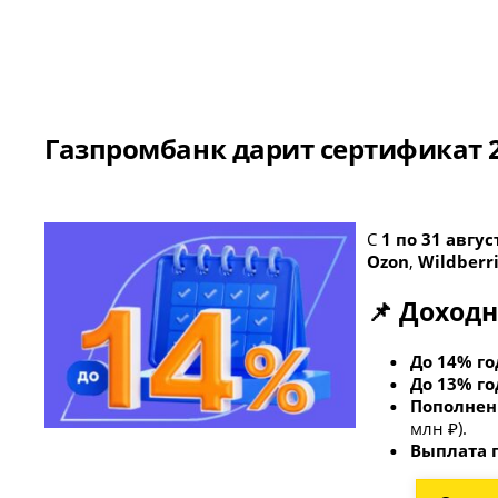
Газпромбанк дарит сертификат 2
С
1 по 31 авгус
Ozon
,
Wildberr
📌 Доходн
До 14% г
До 13% г
Пополнени
млн ₽).
Выплата 