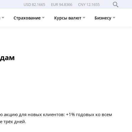
USD 82.1665
EUR 94.8366
CNY 12.1655
и
Страхование
Курсы валют
Бизнесу
адам
ю акцию для новых клиентов: +1% годовых ко всем
е трёх дней.