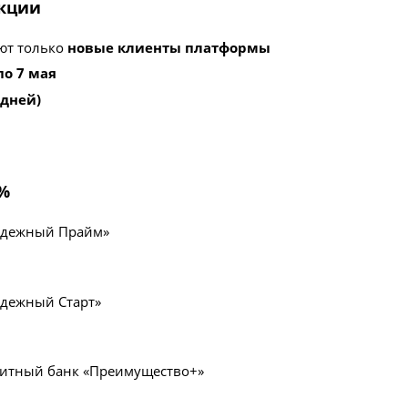
акции
ют только
новые клиенты платформы
по 7 мая
 дней)
1%
адежный Прайм»
дежный Старт»
итный банк «Преимущество+»