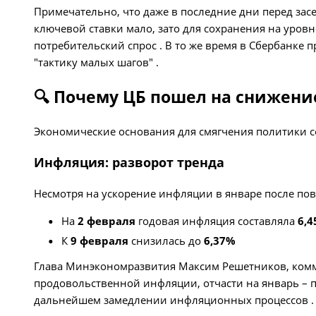
Примечательно, что даже в последние дни перед зас
ключевой ставки мало, зато для сохранения на уровн
потребительский спрос . В то же время в Сбербанке
"тактику малых шагов" .
🔍 Почему ЦБ пошел на снижен
Экономические основания для смягчения политики сф
Инфляция: разворот тренда
Несмотря на ускорение инфляции в январе после по
На
2 февраля
годовая инфляция составляла
6,
К
9 февраля
снизилась до
6,37%
Глава Минэкономразвития Максим Решетников, комме
продовольственной инфляции, отчасти на январь – п
дальнейшем замедлении инфляционных процессов .