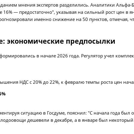
еданием мнения экспертов разделились. Аналитики Альфа-Б
е 16% — предостаточно", указывая на сильный рост цен в ян
 прогнозировали именно снижение на 50 пунктов, отмечая,
ие: экономические предпосылки
ормировались в начале 2026 года. Регулятор учел комплек
вышения НДС с 20% до 22%, к февралю темпы роста цен нач
45%
нтируя ситуацию в Госдуме, пояснил: "С начала года был 
лодоовощи дешевели в декабре, а в январе был некоторый 