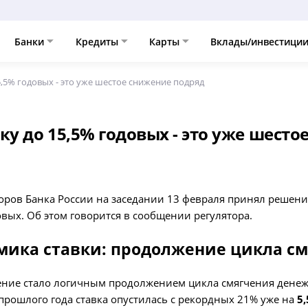
Банки
Кредиты
Карты
Вклады/инвестици
5,5% годовых - это уже шестое снижение подряд
ку до 15,5% годовых - это уже шест
оров Банка России на заседании 13 февраля принял решение
овых. Об этом говорится в сообщении регулятора.
мика ставки: продолжение цикла с
ение стало логичным продолжением цикла смягчения денеж
 прошлого года ставка опустилась с рекордных 21% уже на
5