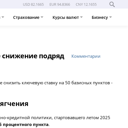
USD 82.1665
EUR 94.8366
CNY 12.1655
и
Страхование
Курсы валют
Бизнесу
ое снижение подряд
Комментарии
 снизить ключевую ставку на 50 базисных пунктов -
мягчения
но-кредитной политики, стартовавшего летом 2025
,5 процентного пункта
.