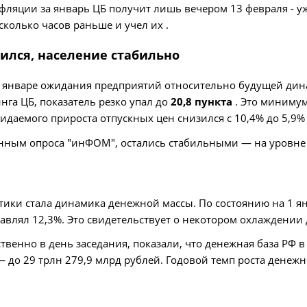
ляции за январь ЦБ получит лишь вечером 13 февраля - уж
сколько часов раньше и учел их .
ился, население стабильно
В январе ожидания предприятий относительно будущей дин
нга ЦБ, показатель резко упал до
20,8 пункта
. Это минимум
жидаемого прироста отпускных цен снизился с 10,4% до 5,9
нным опроса "инФОМ", остались стабильными — на уровн
ики стала динамика денежной массы. По состоянию на 1 ян
оставлял 12,3%. Это свидетельствует о некотором охлаждени
венно в день заседания, показали, что денежная база РФ 
 — до 29 трлн 279,9 млрд рублей. Годовой темп роста денеж