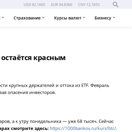
USD 82.1665
EUR 94.8366
CNY 12.1655
и
Страхование
Курсы валют
Бизнесу
 остаётся красным
сти крупных держателей и оттока из ETF. Февраль
вая опасения инвесторов.
аров, а к утру понедельника — уже 68 тысяч. Сейчас
арах смотрите здесь:
https://1000bankov.ru/kurs/btc/
.