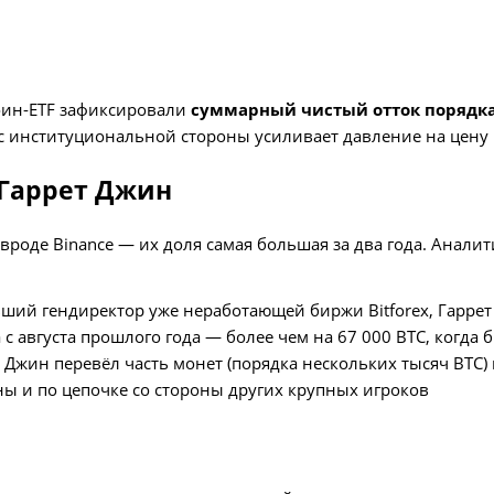
оин‑ETF зафиксировали
суммарный чистый отток порядка
 с институциональной стороны усиливает давление на цену
 Гаррет Джин
роде Binance — их доля самая большая за два года. Аналити
ший гендиректор уже неработающей биржи Bitforex, Гаррет
а с августа прошлого года — более чем на 67 000 BTC, когда
е Джин перевёл часть монет (порядка нескольких тысяч BTC) 
ы и по цепочке со стороны других крупных игроков