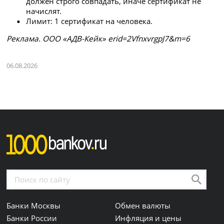
должен строго совпадать, иначе сертификат не
начислят.
Лимит: 1 сертификат на человека.
Рeклaмa. ООО «АДВ-Кейк» erid=2VfnxvrgpJ7&m=6
06.08.2026
Банки Москвы
Обмен валюты
Банки России
Инфляция и цены