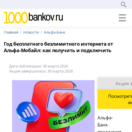
Главная
Новости
Альфа-Банк
Год бесплатного безлимитного интернета от
Альфа-Мобайл: как получить и подключить
Дата публикации: 30 марта 2026
Акция завершилась: 30 марта 2026
Акция 
Посмотрет
а
Альфа-
Банк
предлагает