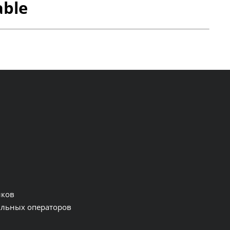
able
нков
льных операторов