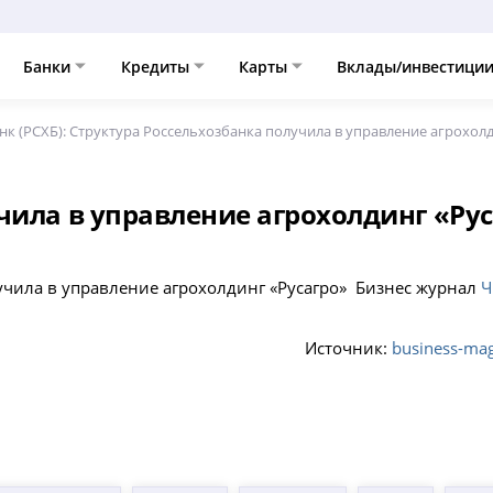
Банки
Кредиты
Карты
Вклады/инвестици
нк (РСХБ): Структура Россельхозбанка получила в управление агрохол
чила в управление агрохолдинг «Ру
учила в управление агрохолдинг «Русагро» Бизнес журнал
Ч
Источник:
business-mag