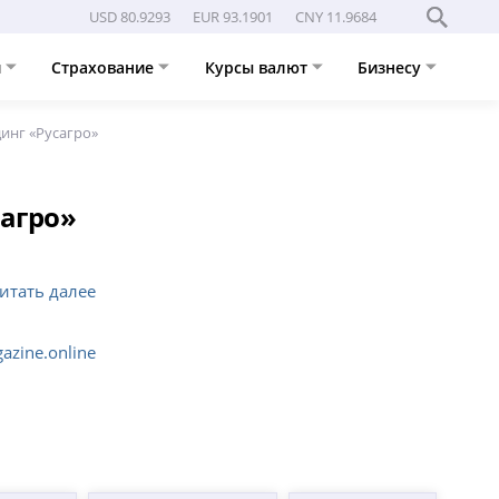
USD 80.9293
EUR 93.1901
CNY 11.9684
и
Страхование
Курсы валют
Бизнесу
динг «Русагро»
сагро»
итать далее
azine.online