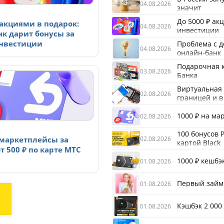
04.08.2026
значит
До 5000 ₽ ак
 акциями в подарок:
04.08.2026
инвестиции
нк дарит бонусы за
нвестиции
Проблема с д
04.08.2026
онлайн-банк
Подарочная к
03.08.2026
Банка
Виртуальная 
02.08.2026
границей и в
1000 ₽ на ма
02.08.2026
100 бонусов 
02.08.2026
 маркетплейсы за
картой Black
т 500 ₽ по карте МТС
1000 ₽ кешбэк
01.08.2026
Первый займ
01.08.2026
Кэшбэк 2 000
01.08.2026