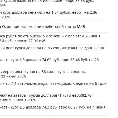
т курсов валюты на 14 июля 2026 - евро 88.53 руб.,
 руб
курс доллара снизился на 1.84 рубля, евро - на 2.36
я 2026
на Ozon при оформлении дебетовой карты МКБ
рса рубля по отношению к основным валютам 26 июня
7.4 руб., доллар 77.06 руб
й рост курса доллара на 86 коп., актуальные данные на
ет - курс ЦБ доллара 74.62 руб, евро 85.48 Руб. на 23
, евро сильно упал на 86 коп. - курсы валют на
 22 июня 2026
, что ИИ автономно выдал заемщикам кредиты на 6 трлн
ют на завтра - курсы доллара(71.73) и евро(82.78)
зились 9 июня 2026
ет - курс ЦБ доллара 74.3 руб, евро 86.27 Руб. на 4 июня