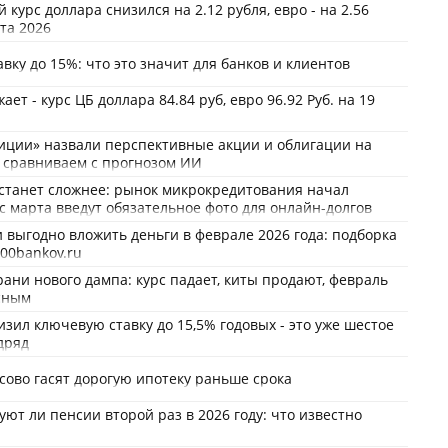
курс доллара снизился на 2.12 рубля, евро - на 2.56
рта 2026
авку до 15%: что это значит для банков и клиентов
ет - курс ЦБ доллара 84.84 руб, евро 96.92 Руб. на 19
иции» назвали перспективные акции и облигации на
 сравниваем с прогнозом ИИ
станет сложнее: рынок микрокредитования начал
 с марта введут обязательное фото для онлайн-долгов
и выгодно вложить деньги в феврале 2026 года: подборка
000bankov.ru
рани нового дампа: курс падает, киты продают, февраль
сным
изил ключевую ставку до 15,5% годовых - это уже шестое
дряд
сово гасят дорогую ипотеку раньше срока
ют ли пенсии второй раз в 2026 году: что известно