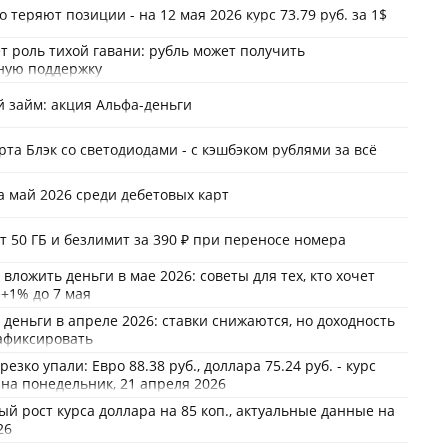
 теряют позиции - на 12 мая 2026 курс 73.79 руб. за 1$
т роль тихой гавани: рубль может получить
ную поддержку
 займ: акция Альфа-деньги
рта Блэк со светодиодами - c кэшбэком рублями за всё
а май 2026 среди дебетовых карт
т 50 ГБ и безлимит за 390 ₽ при переносе номера
вложить деньги в мае 2026: советы для тех, кто хочет
 +1% до 7 мая
 деньги в апреле 2026: ставки снижаются, но доходность
афиксировать
езко упали: Евро 88.38 руб., доллара 75.24 руб. - курс
на понедельник, 21 апреля 2026
й рост курса доллара на 85 коп., актуальные данные на
26