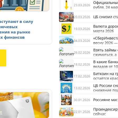
Официальный 
23.03.2026
рубля, 24 ма
ЦБ снизил ст
20.03.2026
вступают в силу
Валюта дорожа
лючевых
19.03.2026
марта 2026
ения на рынке
х финансов
«СберИнвест
04.03.2026
весну 2026 —
Взять займы 
26.02.2026
сжиматься, а
В какие банк
18.02.2026
вкладов от 1
Биткоин на г
17.02.2026
остаётся кра
ЦБ России сн
13.02.2026
снижение по
Россияне мас
30.01.2026
Проиндексиру
22.01.2026
сейчас