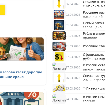
Стоимость ва
06.04.2026
снизились 6 
Россияне рас
02.04.2026
накоплений -
Новый закон 
01.04.2026
запрещено
Рубль в апре
01.04.2026
правиле
Россияне ста
31.03.2026
Официальный 
27.03.2026
рубля, 30 ма
В России ост
27.03.2026
рынок - анал
массово гасят дорогую
Снижение ку
раньше срока
26.03.2026
2026 - евро 9
Т-Инвестиции
25.03.2026
В России нем
24.03.2026
слабым