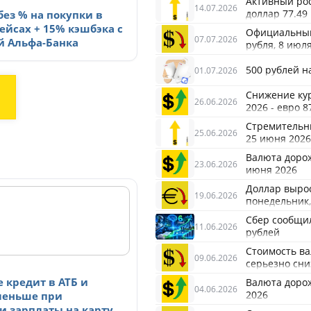
Активный рос
14.07.2026
доллар 77.49
без % на покупки в
ейсах + 15% кэшбэка с
Официальный 
07.07.2026
й Альфа-Банка
рубля, 8 июл
500 рублей 
01.07.2026
Снижение ку
26.06.2026
2026 - евро 8
Стремительны
25.06.2026
25 июня 2026
Валюта дорожа
23.06.2026
июня 2026
Доллар вырос
19.06.2026
понедельник,
Сбер сообщил
11.06.2026
рублей
Стоимость вал
09.06.2026
серьезно сни
 кредит в АТБ и
Валюта дорожа
04.06.2026
2026
меньше при
и зарплаты на карту