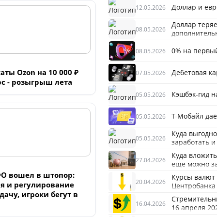
Доллар и евро
12.05.2026
Доллар теряе
08.05.2026
дополнитель
0% на первый
08.05.2026
ты Ozon на 10 000 ₽
Дебетовая ка
07.05.2026
рс - розыгрыш лета
Кэшбэк-гид н
05.05.2026
Т-Мобайл даё
05.05.2026
Куда выгодно 
05.05.2026
заработать и
Куда вложить
27.04.2026
ещё можно з
О вошел в штопор:
Курсы валют р
20.04.2026
я и регулирование
Центробанка 
ачу, игроки бегут в
Стремительны
16.04.2026
16 апреля 20