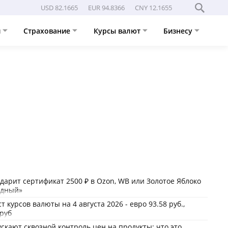
USD 82.1665
EUR 94.8366
CNY 12.1655
и
Страхование
Курсы валют
Бизнесу
дарит сертификат 2500 ₽ в Ozon, WB или Золотое Яблоко
одный»
 курсов валюты на 4 августа 2026 - евро 93.58 руб.,
 руб
ускают сквозной контроль цен на продукты: что это