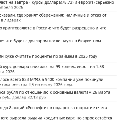
лют на завтра - курсы доллара(78.73) и евро(91) серьезно
апреля 2026
сказали, где хранят сбережения: наличные и отказ от
 в лидерах
о криптовалюте в России: что будет разрешено и что
ле: что будет с долларом после паузы в бюджетном
ли хуже считать проценты по займам в 2025 году
курс доллара снизился на 99 копеек, евро - на 1.58
рта 2026
алось всего 833 МФО, а 9400 компаний уже покинули
итика реестра ЦБ на весну 2026 года.
рса рубля по отношению к основным валютам 26 марта
5 руб., доллар 82.13 руб
: до 8 акций «Роснефти» в подарок за открытие счета
ного выросла выдача кредитных карт, но спрос остаётся