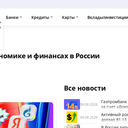
Банки
Кредиты
Карты
Вклады/инвестици
ономике и финансах в России
Все новости
Газпромбанк 
06.08.2026
за счет «Дох
Активный рост
04.08.2026
доллар 81.13
В России зап