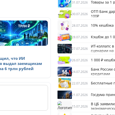
Товары за 1 
31.07.2026
ОТП Банк дар
30.07.2026
100₽
10% кешбэка 
28.07.2026
Кэшбэк до 1 
28.07.2026
ИТ-коллапс в
27.07.2026
сценарии на
бщил, что ИИ
1 000 ₽ кешбэ
26.07.2026
о выдал заемщикам
а 6 трлн рублей
Банк России 
24.07.2026
кредитами
Бесплатные п
22.07.2026
Госдума прин
21.07.2026
В ЦБ заявили
15.07.2026
экономическ