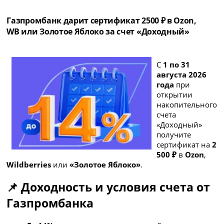
Газпромбанк дарит сертификат 2500 ₽ в Ozon,
WB или Золотое Яблоко за счет «Доходный»
С
1 по 31
августа 2026
года
при
открытии
накопительного
счета
«Доходный»
получите
сертификат на
2
500 ₽
в
Ozon
,
Wildberries
или
«Золотое Яблоко»
.
📌 Доходность и условия счета от
Газпромбанка