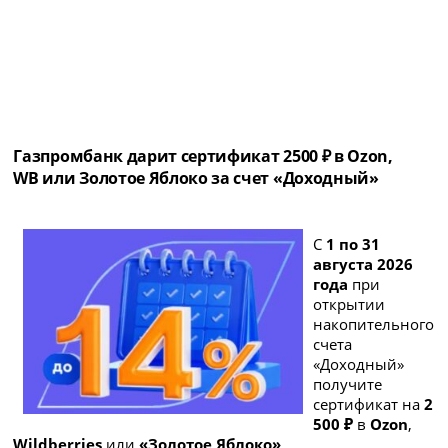
Газпромбанк дарит сертификат 2500 ₽ в Ozon,
WB или Золотое Яблоко за счет «Доходный»
С
1 по 31
августа 2026
года
при
открытии
накопительного
счета
«Доходный»
получите
сертификат на
2
500 ₽
в
Ozon
,
Wildberries
или
«Золотое Яблоко»
.