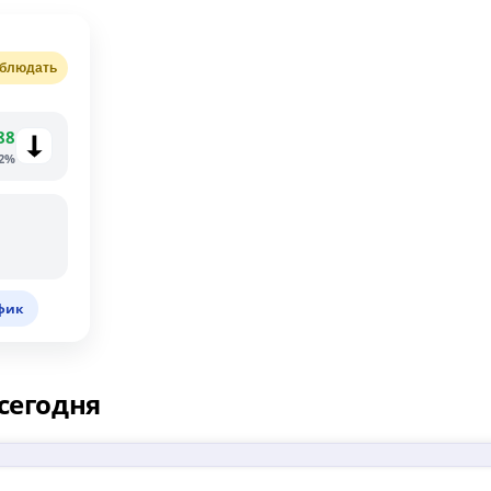
блюдать
88
92%
фик
сегодня