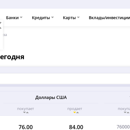
Банки
Кредиты
Карты
Вклады/инвестици
теза
сегодня
Доллары США
покупает
продает
покуп
76.00
84.00
76000