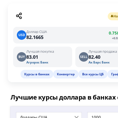
🔔
На
Доллар США
0.75
USD
82.1665
+0.
Лучшая покупка
Лучшая продажа
83.01
82.40
BUY
SELL
Агророс Банк
Ак Барс Банк
Курсы в банках
Конвертер
Все курсы ЦБ
Гра
Лучшие курсы доллара в банках 
Доллары США