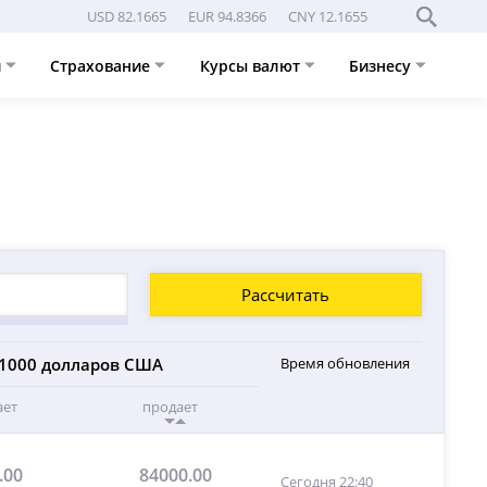
USD 82.1665
EUR 94.8366
CNY 12.1655
и
Страхование
Курсы валют
Бизнесу
Рассчитать
1000 долларов США
Время обновления
ает
продает
.00
84000.00
Сегодня 22:40