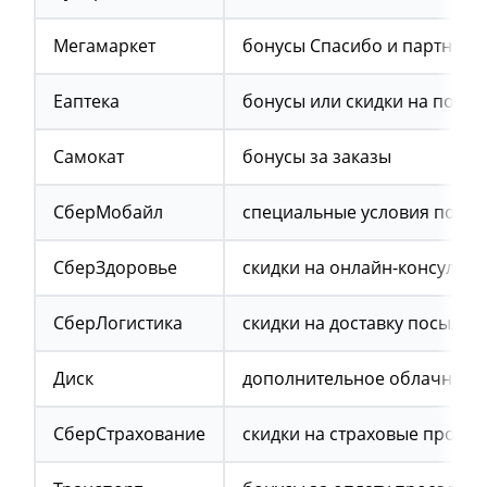
Мегамаркет
бонусы Спасибо и партнерс
Еаптека
бонусы или скидки на покуп
Самокат
бонусы за заказы
СберМобайл
специальные условия по св
СберЗдоровье
скидки на онлайн-консульт
СберЛогистика
скидки на доставку посылок
Диск
дополнительное облачное х
СберСтрахование
скидки на страховые продук