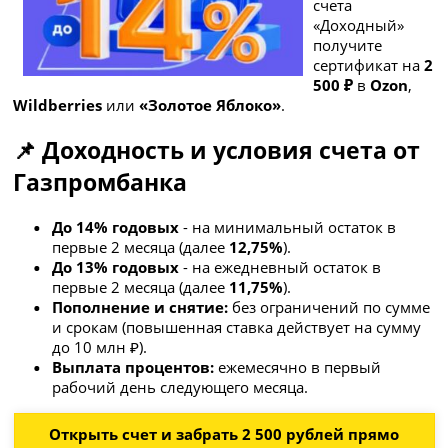
счета
«Доходный»
получите
сертификат на
2
500 ₽
в
Ozon
,
Wildberries
или
«Золотое Яблоко»
.
📌 Доходность и условия счета от
Газпромбанка
До 14% годовых
- на минимальный остаток в
первые 2 месяца (далее
12,75%
).
До 13% годовых
- на ежедневный остаток в
первые 2 месяца (далее
11,75%
).
Пополнение и снятие:
без ограничений по сумме
и срокам (повышенная ставка действует на сумму
до 10 млн ₽).
Выплата процентов:
ежемесячно в первый
рабочий день следующего месяца.
Открыть счет и забрать 2 500 рублей прямо