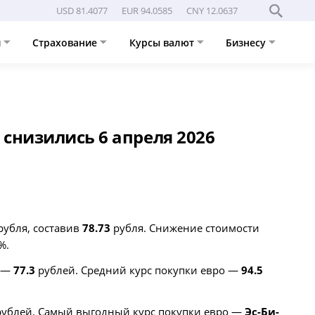
USD 81.4077
EUR 94.0585
CNY 12.0637
и
Страхование
Курсы валют
Бизнесу
о снизились 6 апреля 2026
рубля, составив
78.73
рубля. Снижение стоимости
%.
и —
77.3
рублей. Средний курс покупки евро —
94.5
ублей. Самый выгодный курс покупки евро —
Эс-Би-