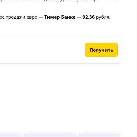
рс продажи евро —
Тимер Банке
—
92.36
рубля.
Получить