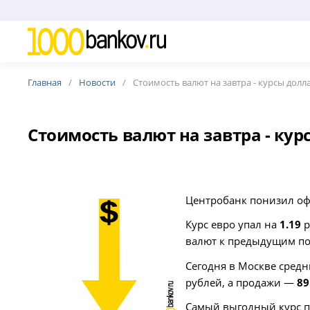
Главная
Новости
Стоимость валют на завтра - курсы долла
Стоимость валют на завтра - курс
Центробанк понизил оф
Курс евро упал на
1.19
р
валют к предыдущим пок
Сегодня в Москве средн
рублей, а продажи —
89
Самый выгодный курс п