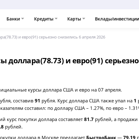
Банки
Кредиты
Карты
Вклады/инвестици
ра(78.73) и евро(91) серьезно снизились 6 апреля 2026
ы доллара(78.73) и евро(91) серьезн
ициальные курсы доллара США и евро на 07 апреля.
убля, составив
91
рубля. Курс доллара США также упал на
1
азателям составил: по доллару США – 1.27%, по евро – 1.31
ий курс покупки доллара составляет
81.7
рублей, а продаж
.8
рублей.
окупки доллара в Москве предлагает
БыстроБанк
—
79.19
р