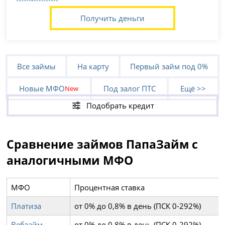
Получить деньги
Все займы
На карту
Первый займ под 0%
Новые МФО
Под залог ПТС
Ещё >>
New
Подобрать кредит
Сравнение займов ПапаЗайм с
аналогичными МФО
МФО
Процентная ставка
Платиза
от 0% до 0,8% в день (ПСК 0-292%)
Вебзайм
от 0% до 0,8% в день (ПСК 0-292%)