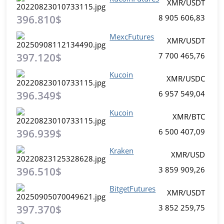
XMR/USDT
396.810$
8 905 606,83
MexcFutures
XMR/USDT
397.120$
7 700 465,76
Kucoin
XMR/USDC
396.349$
6 957 549,04
Kucoin
XMR/BTC
396.939$
6 500 407,09
Kraken
XMR/USD
396.510$
3 859 909,26
BitgetFutures
XMR/USDT
397.370$
3 852 259,75