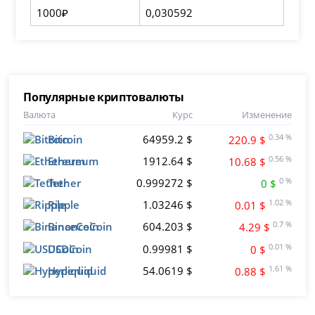
1000₽
0,030592
Популярные криптовалюты
Валюта
Курс
Изменение
Bitcoin
64959.2 $
0.34 %
220.9 $
Ethereum
1912.64 $
0.56 %
10.68 $
Tether
0.999272 $
0 %
0 $
Ripple
1.03246 $
1.02 %
0.01 $
BinanceCoin
604.203 $
0.7 %
4.29 $
USDCoin
0.99981 $
0.01 %
0 $
Hyperliquid
54.0619 $
1.61 %
0.88 $