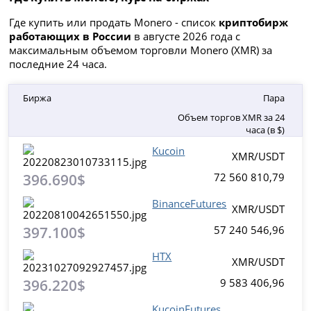
Где купить или продать Monero - список
криптобирж
работающих в России
в августе 2026 года с
максимальным объемом торговли Monero (XMR) за
последние 24 часа.
Биржа
Пара
Объем торгов XMR за 24
часа (в $)
Kucoin
XMR/USDT
396.690$
72 560 810,79
BinanceFutures
XMR/USDT
397.100$
57 240 546,96
HTX
XMR/USDT
396.220$
9 583 406,96
KucoinFutures