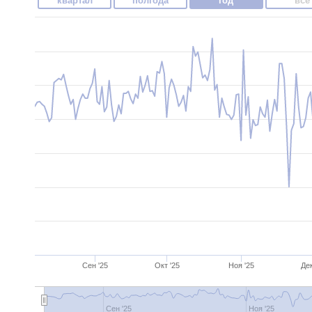
квартал
полгода
год
все
Сен '25
Окт '25
Ноя '25
Дек
Сен '25
Ноя '25