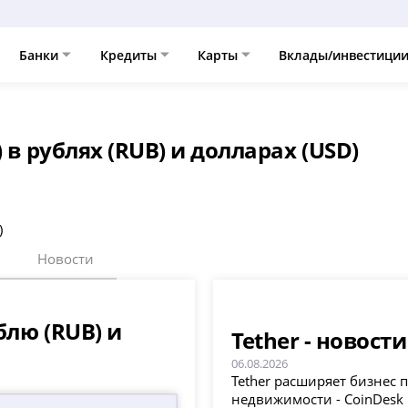
Банки
Кредиты
Карты
Вклады/инвестици
 в рублях (RUB) и долларах (USD)
)
Новости
блю (RUB) и
Tether - новост
06.08.2026
Tether расширяет бизнес 
недвижимости - CoinDesk