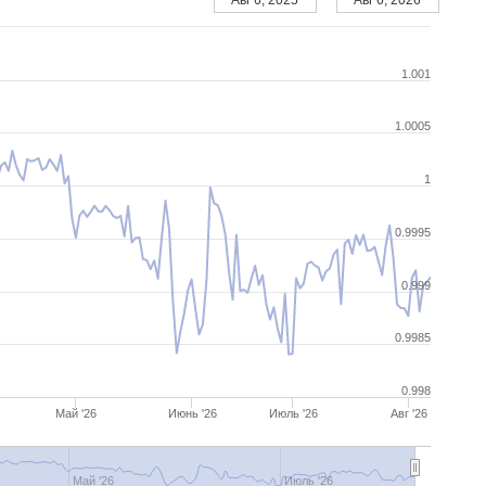
1.001
1.0005
1
0.9995
0.999
0.9985
0.998
Май '26
Июнь '26
Июль '26
Авг '26
Май '26
Июль '26