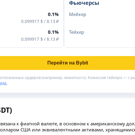
Фьючерсы
0.1%
Мейкер
0.099917 $ / 8.13 ₽
0.1%
Тейкер
0.099917 $ / 8.13 ₽
Перейти на Bybit
 отложенных ордеров (например, лимитного). Комиссия тейкера — с 
реда
.
SDT)
ивязана к фиатной валюте, в основном к американскому долл
олларом США или эквивалентными активами, хранящимися в 