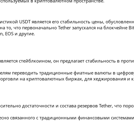
используемых в криптовалютном пространстве.
истикой USDT является его стабильность цены, обусловлен
а то, что первоначально Tether запускался на блокчейне Bit
, EOS и другие.
вляется стейблкоином, он предлагает стабильность в про
телям переводить традиционные фиатные валюты в цифро
торговли на криптовалютных биржах, для хеджирования и к
сительно достаточности и состава резервов Tether, что пор
 тесно связанного с традиционными финансовыми системам