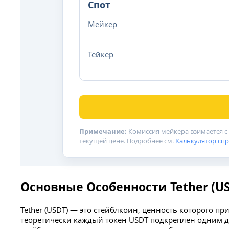
Спот
Мейкер
Тейкер
Примечание:
Комиссия мейкера взимается с
текущей цене. Подробнее см.
Калькулятор сп
Основные Особенности Tether (U
Tether (USDT) — это стейблкоин, ценность которого пр
теоретически каждый токен USDT подкреплён одним д