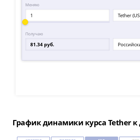
Меняю
Tether (U
Получаю
Российск
График динамики курса Tether к