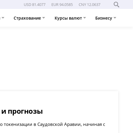
USD 81.4077
EUR 94.0585
CNY 12.0637
и
Страхование
Курсы валют
Бизнесу
и и прогнозы
по токенизации в Саудовской Аравии, начиная с