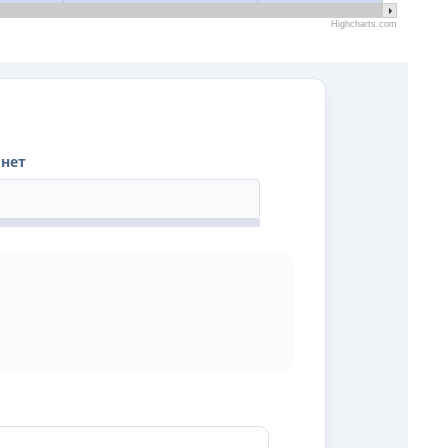
Highcharts.com
онет