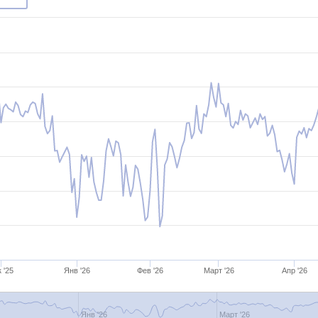
 '25
Янв '26
Фев '26
Март '26
Апр '26
Янв '26
Март '26