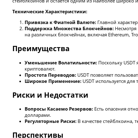
стейблкоинов и остаётся одним из наиболее широко 
Технические Характеристики:
Привязка к Фиатной Валюте:
Главной характер
Поддержка Множества Блокчейнов:
Несмотря н
на различных блокчейнах, включая Ethereum, Tron
Преимущества
Уменьшение Волатильности:
Поскольку USDT я
криптовалют.
Простота Переводов:
USDT позволяет пользова
Широкое Применение:
USDT используется для 
Риски и Недостатки
Вопросы Касаемо Резервов:
Есть опасения отно
долларами.
Регуляторные Риски:
В качестве стейблкоина,
Перспективы