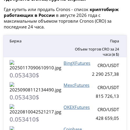
Где купить или продать Cronos - список
криптобирж
работающих в России
в августе 2026 года с
максимальным объемом торговли Cronos (CRO) за
последние 24 часа.
Биржа
Пара
Объем торгов CRO за 24
часа (в $)
BingXFutures
CRO/USDT
0.053430$
2 290 257,38
MexcFutures
CRO/USDT
0.053430$
815 726,13
OKEXFutures
CRO/USDT
0.053410$
428 659,05
Coinbase