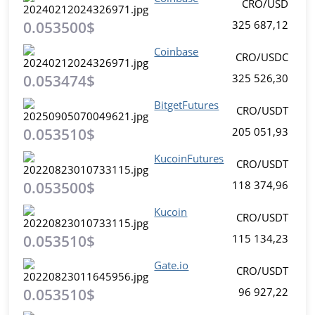
CRO/USD
0.053500$
325 687,12
Coinbase
CRO/USDC
0.053474$
325 526,30
BitgetFutures
CRO/USDT
0.053510$
205 051,93
KucoinFutures
CRO/USDT
0.053500$
118 374,96
Kucoin
CRO/USDT
0.053510$
115 134,23
Gate.io
CRO/USDT
0.053510$
96 927,22