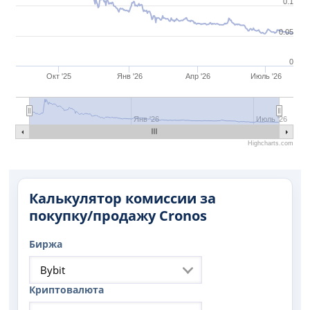
0.1
0.05
0
Окт '25
Янв '26
Апр '26
Июль '26
Янв '26
Июль '26
Highcharts.com
Калькулятор комиссии за
покупку/продажу Cronos
Биржа
Bybit
Криптовалюта