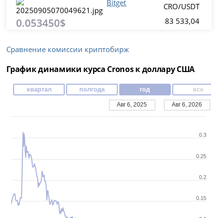
Bitget
CRO/USDT
0.053450$
83 533,04
Сравнение комиссии криптобирж
График динамики курса Cronos к доллару США
квартал
полгода
год
все
Авг 6, 2025
Авг 6, 2026
0.3
0.25
0.2
0.15