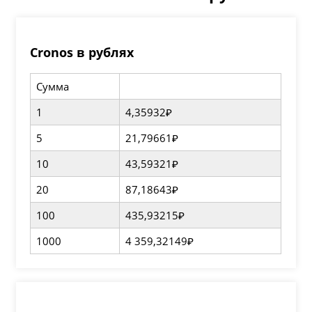
Cronos в рублях
Сумма
1
4,35932₽
5
21,79661₽
10
43,59321₽
20
87,18643₽
100
435,93215₽
1000
4 359,32149₽