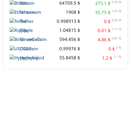
Bitcoin
64709.5 $
0.58 %
373.1 $
Ethereum
1908 $
1.91 %
35.75 $
Tether
0.998913 $
0.02 %
0 $
Ripple
1.04815 $
1.11 %
0.01 $
BinanceCoin
594.456 $
0.81 %
4.86 $
USDCoin
0.99976 $
0 %
0 $
Hyperliquid
55.8458 $
2.1 %
1.2 $