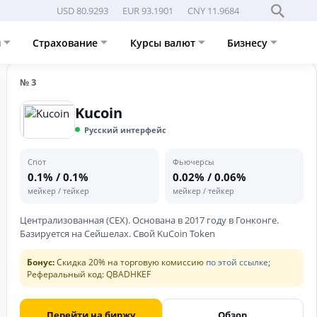
USD 80.9293
EUR 93.1901
CNY 11.9684
Полное сравнение
и
Страхование
Курсы валют
Бизнесу
№ 3
Kucoin
Русский интерфейс
Спот
Фьючерсы
0.1% / 0.1%
0.02% / 0.06%
мейкер / тейкер
мейкер / тейкер
Централизованная (CEX). Основана в 2017 году в Гонконге.
Базируется на Сейшелах. Свой KuCoin Token
Бонус:
Скидка 20% на торговую комиссию
по этой ссылке
;
Реферальный код: QBADHKEF
Перейти на биржу
Обзор