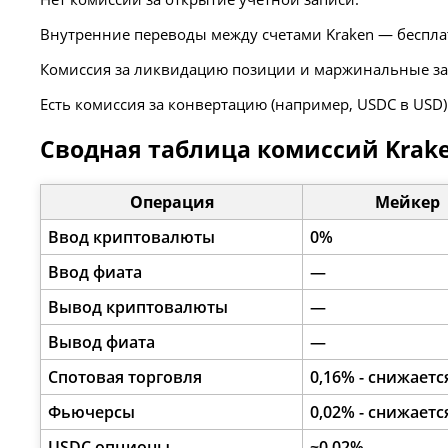
Внутренние переводы между счетами Kraken — беспла
Комиссия за ликвидацию позиции и маржинальные з
Есть комиссия за конвертацию (например, USDC в USD) 
Сводная таблица комиссий Krak
Операция
Мейкер
Ввод криптовалюты
0%
Ввод фиата
—
Вывод криптовалюты
—
Вывод фиата
—
Спотовая торговля
0,16% - снижаетс
Фьючерсы
0,02% - снижаетс
USDC опционы
~0,02%