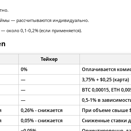
тно.
аймы — рассчитываются индивидуально.
— около 0,1-0,2% (если применяется).
en
Тейкер
0%
Оплачивается комис
—
3,75% + $0,25 (карта)
—
BTC 0,00015, ETH 0,00
—
0,5-1% в зависимост
я
0,26% - снижается
При объеме свыше $
я
0,05% - снижается
Сниженные ставки д
~0,05%
Ориентировочно, д