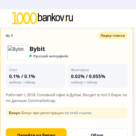
Топ-3 криптобиржи, которые 
№ 1
Лидер списка
Bybit
Русский интерфейс
Спот
Фьючерсы
0.1% / 0.1%
0.02% / 0.055%
мейкер / тейкер
мейкер / тейкер
Работает с 2018. Головной офис в Дубае. Входит в топ-5 бирж по
по данным Coinmarketcap.
Бонус:
Бонус при регистрации
по этой ссылке
.
Перейти на биржу
Обзор