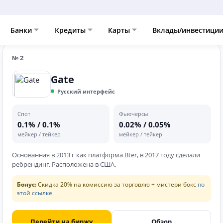
сравнивают с Kraken
Банки
Кредиты
Карты
Вклады/инвестици
№ 2
Gate
Русский интерфейс
Спот
Фьючерсы
0.1% / 0.1%
0.02% / 0.05%
мейкер / тейкер
мейкер / тейкер
Основанная в 2013 г как платформа Bter, в 2017 году сделали
ребрендинг. Расположена в США.
Бонус:
Скидка 20% на комиссию за торговлю + мистери бокс
по
этой ссылке
Перейти на биржу
Обзор