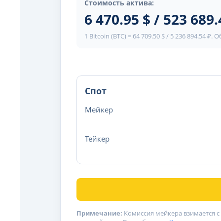
Стоимость актива:
6 470.95 $ / 523 689.
1 Bitcoin (BTC) = 64 709.50 $ / 5 236 894.54 ₽
Спот
Мейкер
Тейкер
Примечание:
Комиссия мейкера взимается с