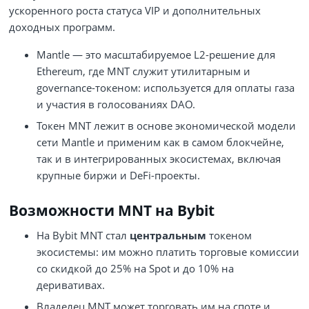
ускоренного роста статуса VIP и дополнительных
доходных программ.
Mantle — это масштабируемое L2‑решение для
Ethereum, где MNT служит утилитарным и
governance‑токеном: используется для оплаты газа
и участия в голосованиях DAO.
Токен MNT лежит в основе экономической модели
сети Mantle и применим как в самом блокчейне,
так и в интегрированных экосистемах, включая
крупные биржи и DeFi‑проекты.
Возможности MNT на Bybit
На Bybit MNT стал
центральным
токеном
экосистемы: им можно платить торговые комиссии
со скидкой до 25% на Spot и до 10% на
деривативах.
Владелец MNT может торговать им на споте и