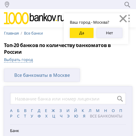
Ваш город - Москва?
Да
Нет
Главная
Все банки
Топ-20 банков по количеству банкоматов в
России
Выбрать город
Все банкоматы в Москве
А
Б
В
Г
Д
Е
Ж
З
И
Й
К
Л
М
Н
О
П
Р
С
Т
У
Ф
Х
Ц
Ч
Э
Ю
Я
ВСЕ БАНКОМАТЫ
Банк