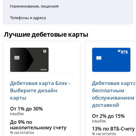
Наименование, лицензия
Телефоны и адреса
Лучшие дебетовые карты
Т-Банк (Тинькофф)
ВТБ
Дебетовая карта Блэк -
Дебетовая карта
лицензия № 2673
лицензия № 1000
Выберите дизайн
бесплатным
карты
обслуживанием
доставкой
От 1% до 30%
кэшбэк
От 2% до 15%
кэшбэк
До 9% по
накопительному счету
13% по ВТБ-Счету
% на остаток
% на остаток