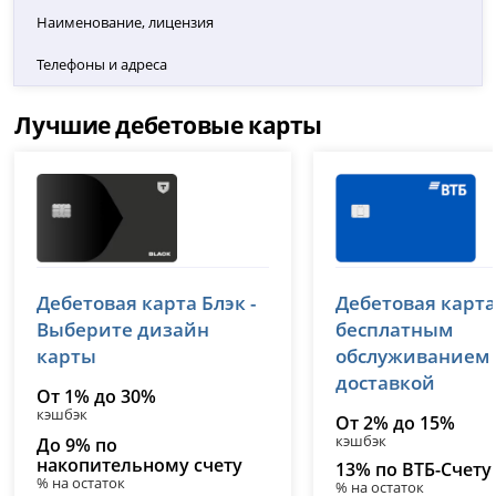
Наименование, лицензия
Телефоны и адреса
Лучшие дебетовые карты
Т-Банк (Тинькофф)
ВТБ
Дебетовая карта Блэк -
Дебетовая карта
лицензия № 2673
лицензия № 1000
Выберите дизайн
бесплатным
карты
обслуживанием
доставкой
От 1% до 30%
кэшбэк
От 2% до 15%
кэшбэк
До 9% по
накопительному счету
13% по ВТБ-Счету
% на остаток
% на остаток