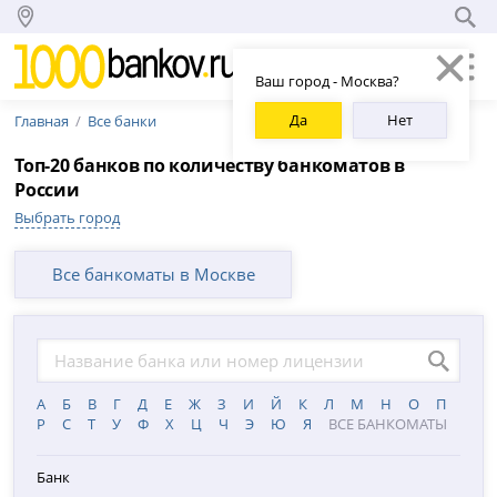
Ваш город - Москва?
Да
Нет
Главная
Все банки
Топ-20 банков по количеству банкоматов в
России
Выбрать город
Все банкоматы в Москве
А
Б
В
Г
Д
Е
Ж
З
И
Й
К
Л
М
Н
О
П
Р
С
Т
У
Ф
Х
Ц
Ч
Э
Ю
Я
ВСЕ БАНКОМАТЫ
Банк