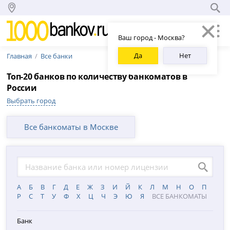
Ваш город - Москва?
Да
Нет
Главная
Все банки
Топ-20 банков по количеству банкоматов в
России
Выбрать город
Все банкоматы в Москве
А
Б
В
Г
Д
Е
Ж
З
И
Й
К
Л
М
Н
О
П
Р
С
Т
У
Ф
Х
Ц
Ч
Э
Ю
Я
ВСЕ БАНКОМАТЫ
Банк