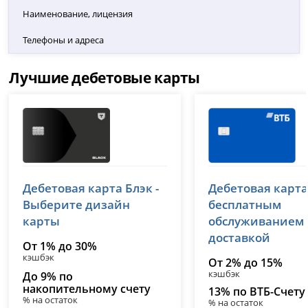
Наименование, лицензия
Телефоны и адреса
Лучшие дебетовые карты
Т-Банк (Тинькофф)
ВТБ
Дебетовая карта Блэк -
Дебетовая карта
лицензия № 2673
лицензия № 1000
Выберите дизайн
бесплатным
карты
обслуживанием
доставкой
От 1% до 30%
кэшбэк
От 2% до 15%
кэшбэк
До 9% по
накопительному счету
13% по ВТБ-Счету
% на остаток
% на остаток