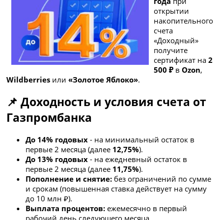
года
при
открытии
накопительного
счета
«Доходный»
получите
сертификат на
2
500 ₽
в
Ozon
,
Wildberries
или
«Золотое Яблоко»
.
📌 Доходность и условия счета от
Газпромбанка
До 14% годовых
- на минимальный остаток в
первые 2 месяца (далее
12,75%
).
До 13% годовых
- на ежедневный остаток в
первые 2 месяца (далее
11,75%
).
Пополнение и снятие:
без ограничений по сумме
и срокам (повышенная ставка действует на сумму
до 10 млн ₽).
Выплата процентов:
ежемесячно в первый
рабочий день следующего месяца.