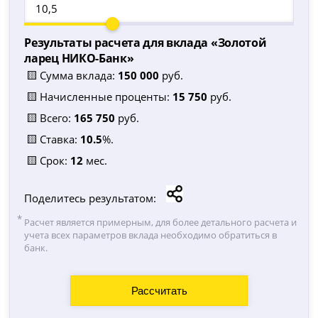
Результаты расчета для вклада «
Золотой
ларец НИКО-Банк
»
🟨 Сумма вклада:
150 000
руб.
🟨 Начисленные проценты:
15 750
руб.
🟨 Всего:
165 750
руб.
🟨 Ставка:
10.5
%.
🟨 Срок:
12
мес.
Поделитесь результатом:
Расчет является примерным, для более детального расчета и
учета всех параметров вклада необходимо обратиться в
банк.