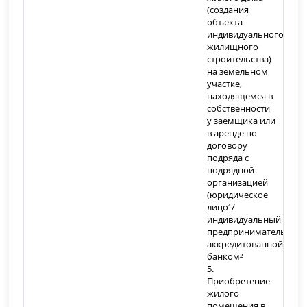
(создания
объекта
индивидуального
жилищного
строительства)
на земельном
участке,
находящемся в
собственности
у заемщика или
в аренде по
договору
подряда с
подрядной
организацией
(юридическое
лицо¹/
индивидуальный
предприниматель),
аккредитованной
банком²
5.
Приобретение
жилого
помещения в