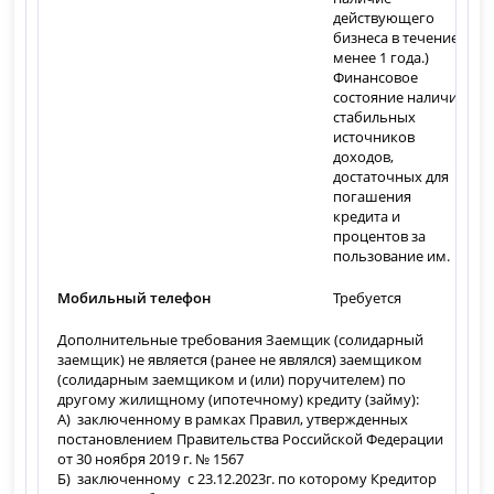
действующего
бизнеса в течение не
менее 1 года.)
Финансовое
состояние наличие
стабильных
источников
доходов,
достаточных для
погашения
кредита и
процентов за
пользование им.
Мобильный телефон
Требуется
Дополнительные требования Заемщик (солидарный
заемщик) не является (ранее не являлся) заемщиком
(солидарным заемщиком и (или) поручителем) по
другому жилищному (ипотечному) кредиту (займу):
А) заключенному в рамках Правил, утвержденных
постановлением Правительства Российской Федерации
от 30 ноября 2019 г. № 1567
Б) заключенному с 23.12.2023г. по которому Кредитор