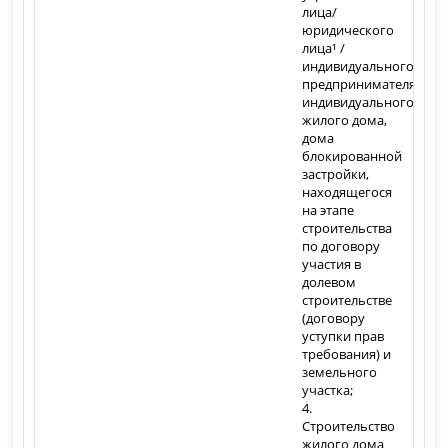
лица/
юридического
лица¹ /
индивидуального
предпринимателя
индивидуального
жилого дома,
дома
блокированной
застройки,
находящегося
на этапе
строительства
по договору
участия в
долевом
строительстве
(договору
уступки прав
требования) и
земельного
участка;
4.
Строительство
жилого дома