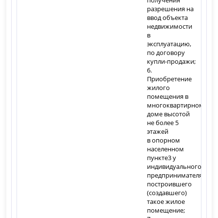
получения
разрешения на
ввод объекта
недвижимости
в
эксплуатацию,
по договору
купли-продажи;
6.
Приобретение
жилого
помещения в
многоквартирном
доме высотой
не более 5
этажей
в опорном
населенном
пункте
3
у
индивидуального
предпринимателя
4
,
построившего
(создавшего)
такое жилое
помещение;