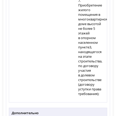
7.
Приобретение
жилого
помещения в
многоквартирном
доме высотой
не более 5
этажей
в опорном
населенном
пункте
3
,
находящегося
на этапе
строительства,
по договору
участия
в долевом
строительстве
(договору
уступки права
требования);
Дополнительно