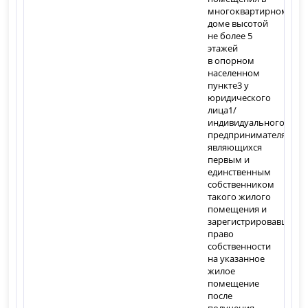
многоквартирном
доме высотой
не более 5
этажей
в опорном
населенном
пункте
3
у
юридического
лица
1
/
индивидуального
предпринимателя,
являющихся
первым и
единственным
собственником
такого жилого
помещения и
зарегистрировавшего
право
собственности
на указанное
жилое
помещение
после