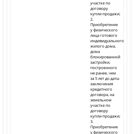
участке по
договору
купли-продажи;
2.
Приобретение
у физического
лица готового
индивидуального
жилого дома,
дома
блокированной
застройки,
построенного
не ранее, чем
за 5 лет до даты
заключения
кредитного
договора, на
земельном
участке по
договору
купли-продажи;
3.
Приобретение
у физического