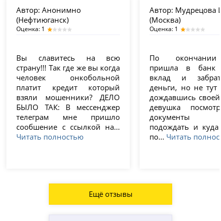
Автор:
Анонимно
Автор:
Мудрецова И
(Нефтиюганск)
(Москва)
Оценка: 1
Оценка: 1
Вы славитесь на всю
По окончании
страну!!! Так где же вы когда
пришла в банк 
человек онкобольной
вклад и забра
платит кредит который
деньги, но не тут
взяли мошенники? ДЕЛО
дождавшись своей
БЫЛО ТАК: В мессенджер
девушка посмот
телеграм мне пришло
документы п
сообшение с ссылкой на...
подождать и куда
Читать полностью
по...
Читать полнос
Ещё отзывы