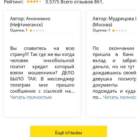
Рейтинг:
3.57/5 Всего отзывов 861.
Автор:
Анонимно
Автор:
Мудрецова И
(Нефтиюганск)
(Москва)
Оценка: 1
Оценка: 1
Вы славитесь на всю
По окончании
страну!!! Так где же вы когда
пришла в банк 
человек онкобольной
вклад и забра
платит кредит который
деньги, но не тут
взяли мошенники? ДЕЛО
дождавшись своей
БЫЛО ТАК: В мессенджер
девушка посмот
телеграм мне пришло
документы п
сообшение с ссылкой на...
подождать и куда
Читать полностью
по...
Читать полнос
Ещё отзывы