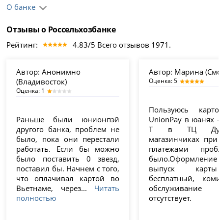
О банке
Отзывы о Россельхозбанке
Рейтинг:
4.83/5 Всего отзывов 1971.
Автор:
Анонимно
Автор:
Марина (Смо
(Владивосток)
Оценка: 5
Оценка: 1
Пользуюсь карт
Раньше были юнионпэй
UnionPay в юанях 
другого банка, проблем не
Т в ТЦ Ду
было, пока они перестали
магазинчиках при 
работать. Если бы можно
платежами про
было поставить 0 звезд,
было.Оформление 
поставил бы. Начнем с того,
выпуск карт
что оплачивал картой во
бесплатный, ком
Вьетнаме, через...
Читать
обслуживание
полностью
отсутствует.