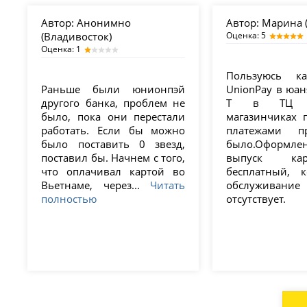
Автор:
Анонимно
Автор:
Марина (
(Владивосток)
Оценка: 5
Оценка: 1
Пользуюсь к
Раньше были юнионпэй
UnionPay в юан
другого банка, проблем не
Т в ТЦ 
было, пока они перестали
магазинчиках п
работать. Если бы можно
платежами п
было поставить 0 звезд,
было.Оформлен
поставил бы. Начнем с того,
выпуск к
что оплачивал картой во
бесплатный, 
Вьетнаме, через...
Читать
обслуживан
полностью
отсутствует.