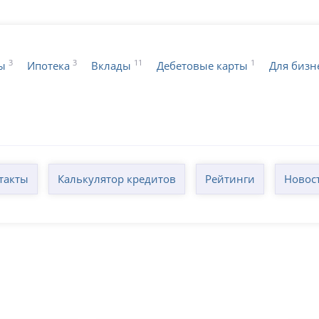
3
3
11
1
ы
Ипотека
Вклады
Дебетовые карты
Для бизн
такты
Калькулятор кредитов
Рейтинги
Новос