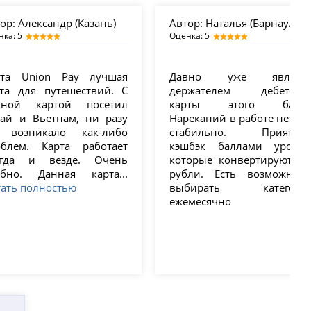
ор:
Александр (Казань)
Автор:
Наталья (Барнаул)
нка: 5
Оценка: 5
рта Union Pay лучшая
Давно уже являюс
рта для путешествий. С
держателем дебетово
нной картой посетил
карты этого банка
тай и Вьетнам, ни разу
Нареканий в работе нет, вс
 возникало как-либо
стабильно. Приятны
облем. Карта работает
кэшбэк баллами урожай
егда и везде. Очень
которые конвертируются 
обно. Данная карта...
рубли. Есть возможност
ать полностью
выбирать категори
ежемесячно