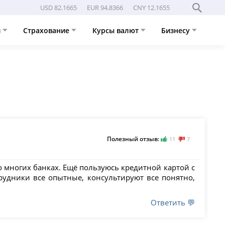
USD 82.1665
EUR 94.8366
CNY 12.1655
и
Страхование
Курсы валют
Бизнесу
Полезный отзыв:
11
7
 многих банках. Ещё пользуюсь кредитной картой с
рудники все опытные, консультируют все понятно,
Ответить 💬