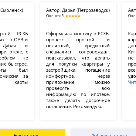
Смоленск)
Автор:
Дарья (Петрозаводск)
Авт
Оценка: 5
Оце
артой РСХБ
Оформляла ипотеку в РСХБ,
Ка
ях - в ОАЭ и
процесс простой и
ка
Дубая и
понятный, кредитный
да
ри отеле, с
специалист сопровождал,
Ки
роблем не
подсказывал, что делать
не
ие быстрое,
для покупки квартиры у
пр
арты был
застройщика, погашение
вс
комиссия за
комфортное, через
уд
ие карты
приложение можно
Чит
проверять всю
информацию по ипотеке,
также делать досрочное
погашение. Рекомендую.
Ещё отзывы
Добавить отзыв