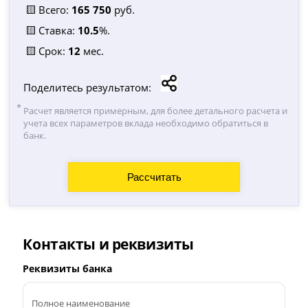
🟨 Всего:
165 750
руб.
🟨 Ставка:
10.5
%.
🟨 Срок:
12
мес.
Поделитесь результатом:
Расчет является примерным, для более детального расчета и
учета всех параметров вклада необходимо обратиться в
банк.
Контакты и реквизиты
Реквизиты банка
Полное наименование