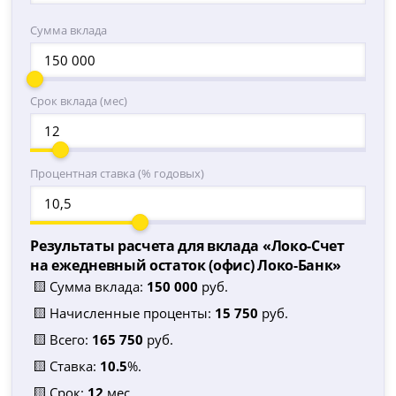
Сумма вклада
Срок вклада (мес)
Процентная ставка (% годовых)
Результаты расчета для вклада «
Локо-Счет
на ежедневный остаток (офис) Локо-Банк
»
🟨 Сумма вклада:
150 000
руб.
🟨 Начисленные проценты:
15 750
руб.
🟨 Всего:
165 750
руб.
🟨 Ставка:
10.5
%.
🟨 Срок:
12
мес.