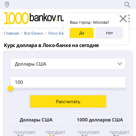
Ваш город - Москва?
Да
Нет
Главная
Все банки
Локо-банк
Курс доллара в Локо-банке на сегодня
Доллары США
Рассчитать
Доллары США
1000 долларов США
покупает
продает
покупает
продает