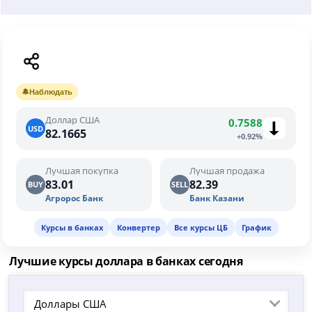
🔔
Наблюдать
Доллар США
0.7588
USD
82.1665
+0.92%
Лучшая покупка
Лучшая продажа
83.01
82.39
BUY
SELL
Агророс Банк
Банк Казани
Курсы в банках
Конвертер
Все курсы ЦБ
График
Лучшие курсы доллара в банках сегодня
Доллары США