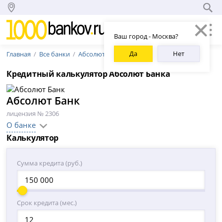
Ваш город - Москва?
Да
Нет
Главная
Все банки
Абсолют Банк
Кредитный калькулятор Абсолют Банка
Абсолют Банк
лицензия № 2306
О банке
Калькулятор
Сумма кредита (руб.)
Срок кредита (мес.)