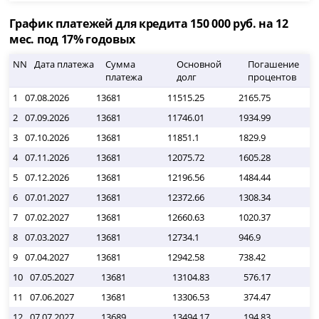
График платежей для кредита 150 000 руб. на 12
мес. под 17% годовых
NN
Дата платежа
Сумма
Основной
Погашение
платежа
долг
процентов
1
07.08.2026
13681
11515.25
2165.75
13
2
07.09.2026
13681
11746.01
1934.99
12
3
07.10.2026
13681
11851.1
1829.9
11
4
07.11.2026
13681
12075.72
1605.28
10
5
07.12.2026
13681
12196.56
1484.44
90
6
07.01.2027
13681
12372.66
1308.34
78
7
07.02.2027
13681
12660.63
1020.37
65
8
07.03.2027
13681
12734.1
946.9
52
9
07.04.2027
13681
12942.58
738.42
39
10
07.05.2027
13681
13104.83
576.17
11
07.06.2027
13681
13306.53
374.47
12
07.07.2027
13689
13494.17
194.83