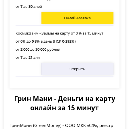
от
7
до
30
дней
Онлайн-заявка
КосмикЗайм - Займы на карту от 0 % за 15 минут
от
0
% до
0
,
8
% в день (ПСК
0
-
292
%)
от
2 000
до
30 000
рублей
от
7
до
21
дня
Открыть
Грин Мани - Деньги на карту
онлайн за 15 минут
ГринМани (GreenMoney)
- ООО МКК «СФ», реестр