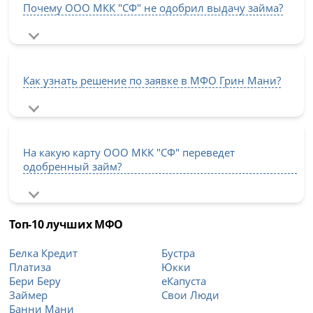
Почему ООО МКК "СФ" не одобрил выдачу займа?
Как узнать решение по заявке в МФО Грин Мани?
На какую карту ООО МКК "СФ" переведет
одобренный займ?
Топ-10 лучших МФО
Белка Кредит
Бустра
Платиза
Юкки
Бери Беру
еКапуста
Займер
Свои Люди
Банни Мани