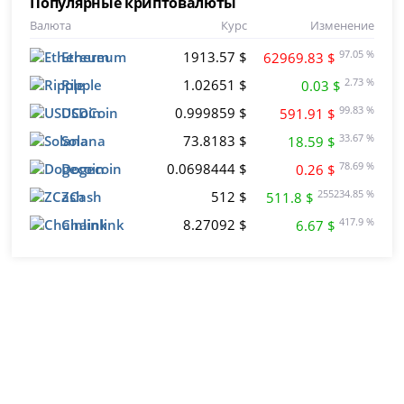
Популярные криптовалюты
Валюта
Курс
Изменение
Ethereum
1913.57 $
97.05 %
62969.83 $
Ripple
1.02651 $
2.73 %
0.03 $
USDCoin
0.999859 $
99.83 %
591.91 $
Solana
73.8183 $
33.67 %
18.59 $
Dogecoin
0.0698444 $
78.69 %
0.26 $
ZCash
512 $
255234.85 %
511.8 $
Chainlink
8.27092 $
417.9 %
6.67 $