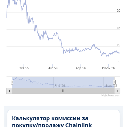
20
15
10
5
Окт '25
Янв '26
Апр '26
Июль '26
Янв '26
Июль '26
Highcharts.com
Калькулятор комиссии за
покупку/продажу Chainlink