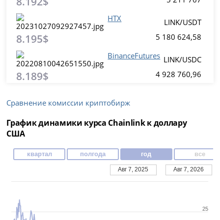
8.192$
HTX
LINK/USDT
8.195$
5 180 624,58
BinanceFutures
LINK/USDC
8.189$
4 928 760,96
Сравнение комиссии криптобирж
График динамики курса Chainlink к доллару
США
квартал
полгода
год
все
Авг 7, 2025
Авг 7, 2026
25