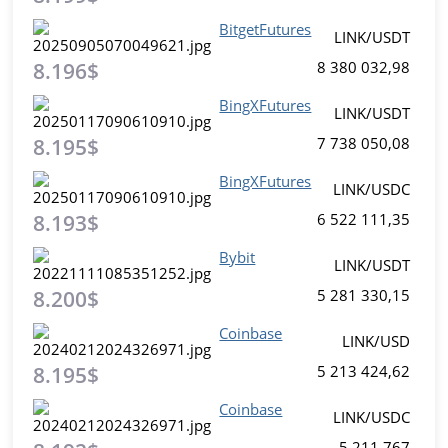
BitgetFutures
LINK/USDT
8.196$
8 380 032,98
BingXFutures
LINK/USDT
8.195$
7 738 050,08
BingXFutures
LINK/USDC
8.193$
6 522 111,35
Bybit
LINK/USDT
8.200$
5 281 330,15
Coinbase
LINK/USD
8.195$
5 213 424,62
Coinbase
LINK/USDC
5 211 767