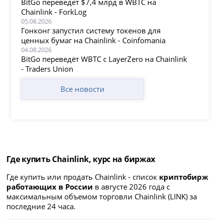
BitGo переведет $7,4 млрд в WBTC на
Chainlink - ForkLog
05.08.2026
Гонконг запустил систему токенов для
ценных бумаг на Chainlink - Coinfomania
04.08.2026
BitGo переведёт WBTC с LayerZero на Chainlink
- Traders Union
Все новости
Где купить Chainlink, курс на биржах
Где купить или продать Chainlink - список
криптобирж
работающих в России
в августе 2026 года с
максимальным объемом торговли Chainlink (LINK) за
последние 24 часа.