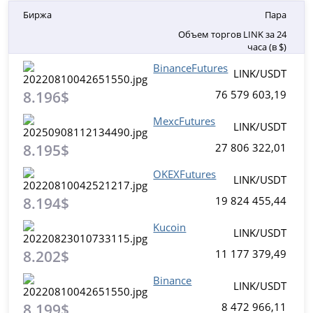
Биржа
Пара
Объем торгов LINK за 24
часа (в $)
BinanceFutures
LINK/USDT
8.196$
76 579 603,19
MexcFutures
LINK/USDT
8.195$
27 806 322,01
OKEXFutures
LINK/USDT
8.194$
19 824 455,44
Kucoin
LINK/USDT
8.202$
11 177 379,49
Binance
LINK/USDT
8.199$
8 472 966,11