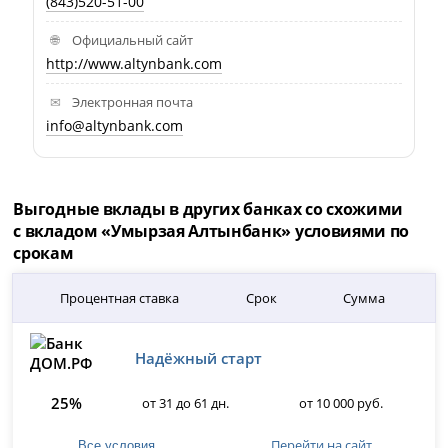
(843)520-51-00
Официальный сайт
http://www.altynbank.com
Электронная почта
info@altynbank.com
Выгодные вклады в других банках со схожими
с вкладом «Умырзая Алтынбанк» условиями по
срокам
Процентная ставка
Срок
Сумма
Надёжный старт
25%
от 31 до 61 дн.
от 10 000 руб.
Перейти на сайт
Все условия