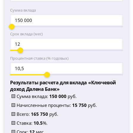
Сумма вклада
Срок вклада (мес)
Процентная ставка (% годовых)
Результаты расчета для вклада «
Ключевой
доход Далена Банк
»
🟨 Сумма вклада:
150 000
руб.
🟨 Начисленные проценты:
15 750
руб.
🟨 Всего:
165 750
руб.
🟨 Ставка:
10.5
%.
🟨 Срок:
12
мес.