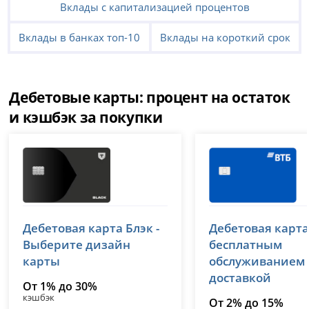
Вклады с капитализацией процентов
Вклады в банках топ-10
Вклады на короткий срок
Дебетовые карты: процент на остаток
и кэшбэк за покупки
Т-Банк (Тинькофф)
ВТБ
Дебетовая карта Блэк -
Дебетовая карта
лицензия № 2673
лицензия № 1000
Выберите дизайн
бесплатным
карты
обслуживанием
доставкой
От 1% до 30%
кэшбэк
От 2% до 15%