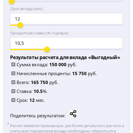
Срок вклада (мес)
Процентная ставка (% годовых)
Результаты расчета для вклада «
Выгодный
»
🟨 Сумма вклада:
150 000
руб.
🟨 Начисленные проценты:
15 750
руб.
🟨 Всего:
165 750
руб.
🟨 Ставка:
10.5
%.
🟨 Срок:
12
мес.
Поделитесь результатом:
Расчет является примерным, для более детального расчета и
учета всех параметров вклада необходимо обратиться в