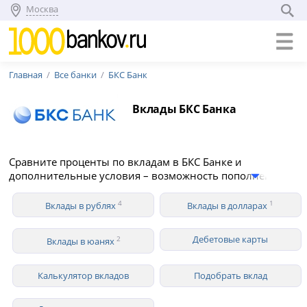
Москва
Главная
Все банки
БКС Банк
Вклады БКС Банка
Сравните проценты по вкладам в БКС Банке и
дополнительные условия – возможность пополнения и
снятия средств, капитализация, вклады для
пенсионеров. В 2026 году БКС Банк предлагает 4 вклада
4
1
Вклады в рублях
Вклады в долларах
для физических лиц в рублях со ставкой до 12.90%
годовых.
Дебетовые карты
2
Вклады в юанях
Калькулятор вкладов
Подобрать вклад