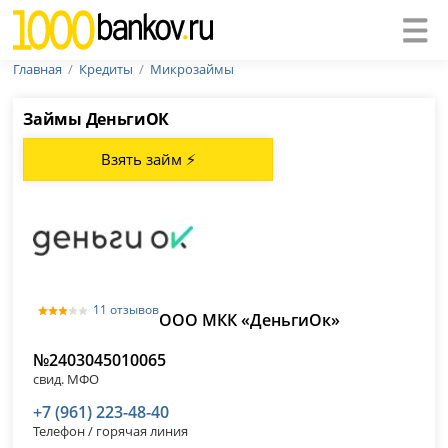
Главная
Кредиты
Микрозаймы
Займы ДеньгиОК
Взять займ ⚡
11 отзывов
ООО МКК «ДеньгиОк»
№2403045010065
свид. МФО
+7 (961) 223-48-40
Телефон / горячая линия