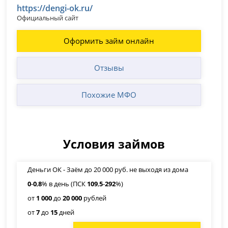
https://dengi-ok.ru/
Официальный сайт
Оформить займ онлайн
Отзывы
Похожие МФО
Условия займов
Деньги ОК - Заём до 20 000 руб. не выходя из дома
0
-
0
,
8
% в день (ПСК
109
,
5
-
292
%)
от
1 000
до
20 000
рублей
от
7
до
15
дней