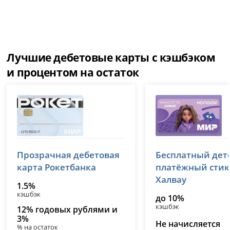
Лучшие дебетовые карты с кэшбэком
и процентом на остаток
Совкомбанк
Совкомбанк
Прозрачная дебетовая
Бесплатный дет
лицензия № 963
лицензия № 963
карта Рокетбанка
платёжный стик
Халвау
1.5%
кэшбэк
до 10%
кэшбэк
12% годовых рублями и
3%
Не начисляется
% на остаток