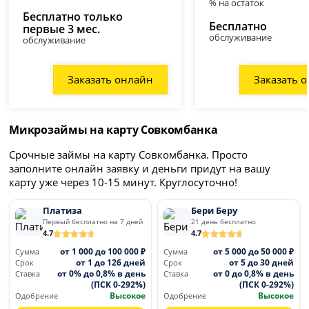
% на остаток
Бесплатно только
Бесплатно
первые 3 мес.
обслуживание
обслуживание
Заказать онлайн
Заказать 
Микрозаймы на карту Совкомбанка
Срочные займы на карту Совкомбанка. Просто
заполните онлайн заявку и деньги придут на вашу
карту уже через 10-15 минут. Круглосуточно!
Платиза
Бери Беру
Первый бесплатно на 7 дней
21 день бесплатно
4.7
4.7
от 1 000 до 100 000 ₽
от 5 000 до 50 000 ₽
Сумма
Сумма
от 1 до 126 дней
от 5 до 30 дней
Срок
Срок
от 0% до 0,8% в день
от 0 до 0,8% в день
Ставка
Ставка
(ПСК 0-292%)
(ПСК 0-292%)
Высокое
Высокое
Одобрение
Одобрение