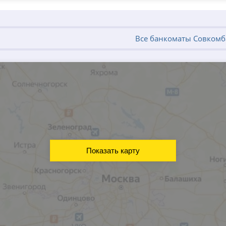
Все банкоматы Совкомб
Показать карту