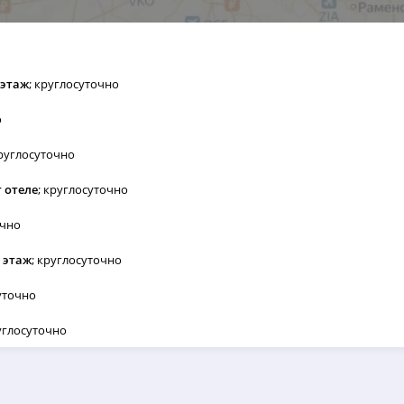
 этаж
; круглосуточно
о
круглосуточно
т отеле
; круглосуточно
очно
1 этаж
; круглосуточно
суточно
руглосуточно
ый округ, с. Миасское, 456660
; круглосуточно
маркет Перекрёсток
; круглосуточно