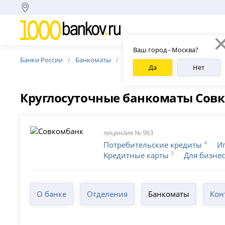
Ваш город - Москва?
Банки России
Банкоматы
Банкоматы Совкомбанка
Кр
Да
Нет
Круглосуточные банкоматы Сов
лицензия № 963
4
Потребительские кредиты
И
3
Кредитные карты
Для бизне
О банке
Отделения
Банкоматы
Кон