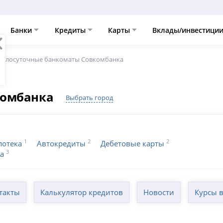
Банки
Кредиты
Карты
Вклады/инвестици
углосуточные банкоматы Совкомбанка
комбанка
Выбрать город
1
2
2
потека
Автокредиты
Дебетовые карты
3
са
такты
Калькулятор кредитов
Новости
Курсы 