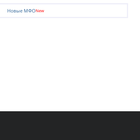
Новые МФО
New