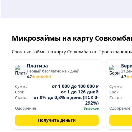
г. Самара, улица Калинина, 11а, 1 этаж; супермарке
г. Саратов, Верхняя улица, 17, 1 этаж
; круглосуточно
г. Каменск-Уральский, улица Лермонтова, 40
; к
Микрозаймы на карту Совкомба
Смотрите также
банкоматы партнеров Совкомбанка
Срочные займы на карту Совкомбанка. Просто заполнит
Платиза
Бери
Первый бесплатно на 7 дней
21 де
4.7
4.7
от 1 000 до 100 000 ₽
Сумма
Сумма
от 1 до 126 дней
Срок
Срок
от 0% до 0,8% в день (ПСК 0-
Ставка
Ставка
292%)
Одобрение
Высокое
Одобрение
Получить деньги