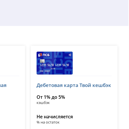
Банк ПСБ
ная
Дебетовая карта Твой кешбэк
лицензия № 3251
От 1% до 5%
кэшбэк
Не начисляется
% на остаток