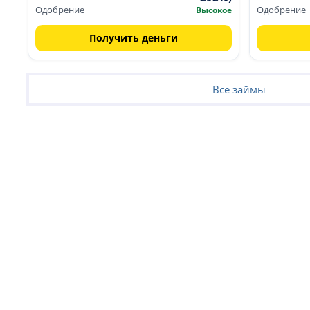
Одобрение
Высокое
Одобрение
г. Улан-Удэ, Коммунистическая улица, 22, 1 этаж
; пн 
Получить деньги
г. Гусиноозерск, улица Ленина, 32/2, 1 этаж
; ежедневн
г. Гусиноозерск, улица Ленина, 1 вр
; круглосуточ
Все займы
г. Ульяновск, улица Гончарова, 11
; круглосуточн
г. Грозный, проспект Ахмат-Хаджи Кадырова, 40, 1 э
г. Грозный, улица Узуева, 2, 1 этаж
; ежедневно с 10:00
г. Грозный, проспект Мохаммеда Али, 2, 1 этаж
; ежед
г. Воронеж, Ленинский проспект, 124а, 1 этаж
; пн - пт
г. Воронеж, Пеше-Стрелецкая улица, 58 к3, 1 этаж
; пн
г. Воронеж, улица Хользунова, 42в, 1 этаж
; пн - пт с 
г. Воронеж, пос. Солнечный, Парковая улица, 3, 1 эт