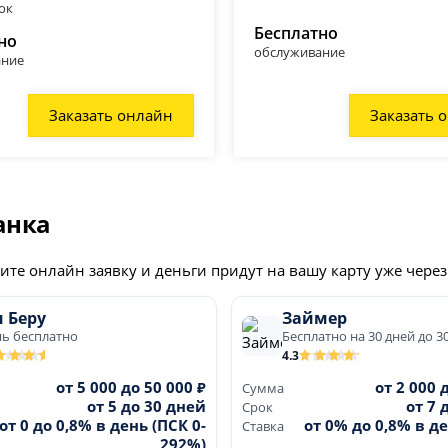
00 до 23:00;
ок
Бесплатно
но
но с 10:00 до 21:00;
обслуживание
ание
0 до 22:00;
Заказать онлайн
Заказать 
 21:00;
вый центр Шатлык люкс
; ежедневно с 10:00 до 21:00;
аж
; ежедневно с 09:00 до 21:00;
анка
до 22:00;
те онлайн заявку и деньги придут на вашу карту уже через
 18:00;
 Беру
Займер
нь бесплатно
Бесплатно на 30 дней до 3
4.3
от 5 000 до 50 000 ₽
от 2 000 
Сумма
суточно
от 5 до 30 дней
от 7 
Срок
от 0 до 0,8% в день (ПСК 0-
от 0% до 0,8% в де
Ставка
уточно
292%)