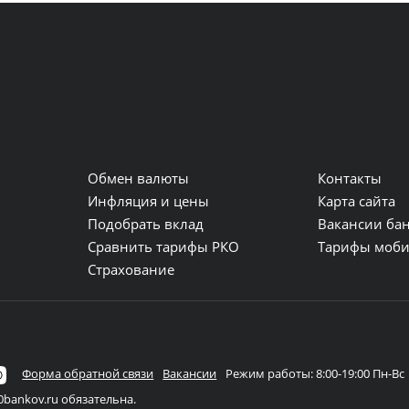
0 до 21:00;
 с 08:30 до 17:30;
; круглосуточно
9:00 до 20:00; сб с 10:30 до 17:00; вс с 07:00 до 22:30;
Обмен валюты
Контакты
:00 до 23:00;
и
Инфляция и цены
Карта сайта
о 23:00;
Подобрать вклад
Вакансии ба
Сравнить тарифы РКО
Тарифы моби
; ежедневно с 10:00 до 22:00;
Страхование
о 21:00;
9:00 до 18:00; пт с 09:00 до 17:00;
ж
; ежедневно с 10:00 до 20:00;
Форма обратной связи
Вакансии
Режим работы: 8:00-19:00 Пн-Вс
9:00 до 19:00;
bankov.ru обязательна.