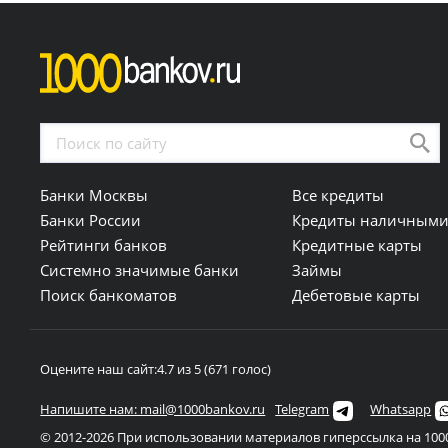
г. Воронеж, Ленинский проспект, 2/2
; ежедневно с 09:0
г. Воронеж, улица Ворошилова, 20, 1 этаж
; ежедневно
г. Губаха, рп. Углеуральский, Заводская улица, 1
г. Пермь, Монастырская улица, 61, 1 этаж
; пн - пт с 0
г. Пермь, 25 Октября, 106
; пн - пт с 08:00 до 17:00;
Банки Москвы
Все кредиты
г. Добрянка, улица Герцена, 37, 1 этаж
; ежедневно с 08
Банки России
Кредиты наличным
г. Добрянка, улица Радищева, 28
; ежедневно с 09:00 д
Рейтинги банков
Кредитные карты
Системно значимые банки
Займы
г. Усолье-Сибирское, Ленинский проспект, 66, 1 этаж
Поиск банкоматов
Дебетовые карты
г. Ангарск, 81-й квартал, 3, 1 этаж
; ежедневно с 09:00 д
г. Иркутск, Нижняя набережная, 14, 1 этаж
; пн - чт с 0
Оцените наш сайт:
4.7 из 5 (671 голос)
г. Иркутск, улица Литвинова, 17, 26 павильон; 1 эта
Напишите нам: mail@1000bankov.ru
Telegram
Whatsapp
г. Иркутск, улица Свердлова, 36, 1 этаж
; ежедневно с 0
© 2012-2026 При использовании материалов гиперссылка на 1000