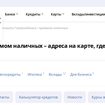
Банки
Кредиты
Карты
Вклады/инвестици
анкоматы Газпромбанка с приемом наличных
ом наличных – адреса на карте, где
1
3
12
5
втокредиты
Ипотека
Вклады
Для бизнеса
такты
Калькулятор кредитов
Новости
Курсы 