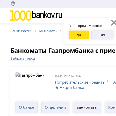
Ваш город - Москва?
Банки России
Банкоматы
Банкоматы Газпромбанка
Б
Да
Нет
Банкоматы Газпромбанка с прием
Выбрать город
лицензия № 354
4
Потребительские кредиты
А
🔥 Акции банка
О банке
Отделения
Банкоматы
Кон