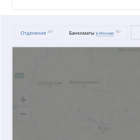
207
767
Отделения
Банкоматы
в Москве