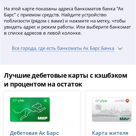
На этой карте показаны адреса банкоматов банка "Ак
Барс" с приемом средств. Найдите устройство
поблизости (рядом с вами) и нажмите на метку, чтобы
увидеть адрес и режим работы. Или выберите банкомат
в списке адресов в левой колонке.
Все города, где есть банкоматы Ак Барс Банка
Лучшие дебетовые карты с кэшбэком
и процентом на остаток
Ак Барс
Ак Барс
Дебетовая Ак Барс
Карта жителя
лицензия № 2590
лицензия № 2590