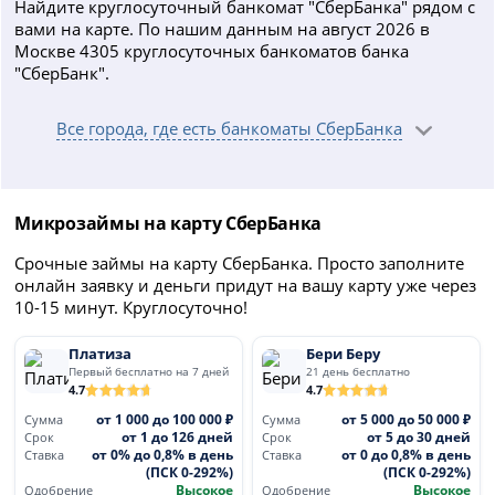
Найдите круглосуточный банкомат "СберБанка" рядом с
вами на карте. По нашим данным на август 2026 в
Москве 4305 круглосуточных банкоматов банка
"СберБанк".
Все города, где есть банкоматы СберБанка
Микрозаймы на карту СберБанка
Срочные займы на карту СберБанка. Просто заполните
онлайн заявку и деньги придут на вашу карту уже через
10-15 минут. Круглосуточно!
Платиза
Бери Беру
Первый бесплатно на 7 дней
21 день бесплатно
4.7
4.7
от 1 000 до 100 000 ₽
от 5 000 до 50 000 ₽
Сумма
Сумма
от 1 до 126 дней
от 5 до 30 дней
Срок
Срок
от 0% до 0,8% в день
от 0 до 0,8% в день
Ставка
Ставка
(ПСК 0-292%)
(ПСК 0-292%)
Высокое
Высокое
Одобрение
Одобрение