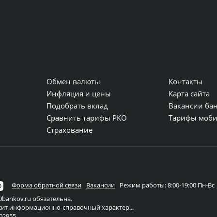
упермаркет Перекрёсток
; ежедневно с 07:00 до 23:30;
1, 1 этаж
; круглосуточно
, 4а, 1 этаж; супермаркет Перекрёсток
; круглосуточно
:00 до 22:00;
Обмен валюты
Контакты
и
Инфляция и цены
Карта сайта
вно с 08:00 до 22:00;
Подобрать вклад
Вакансии ба
невно с 10:00 до 22:00;
Сравнить тарифы РКО
Тарифы моби
Страхование
осуточно
 с 09:00 до 19:00; сб - вс с 10:00 до 18:00;
 с 09:00 до 23:00;
Форма обратной связи
Вакансии
Режим работы: 8:00-19:00 Пн-Вс
 09:00 до 22:00;
bankov.ru обязательна.
углосуточно
осит информационно-справочный характер...
02955