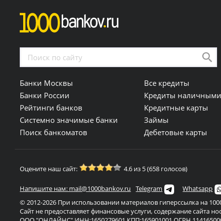
г. Нижний Новгород, улица Карла Маркса, 7а, с
г. Бор, г. Нижний Новгород, Казанское шоссе, 12 к
г. Бор, г. Нижний Новгород, Казанское шоссе
г. Кстово, площадь Ленина, 5а, 1 этаж
; ежедневно с 10
Банки Москвы
Все кредиты
Банки России
Кредиты наличным
г. Казань, улица Вишневского, 49, 1 этаж
; ежедне
Рейтинги банков
Кредитные карты
г. Казань, улица Рихарда Зорге, 11Б, 1 этаж
; ежед
Системно значимые банки
Займы
Поиск банкоматов
Дебетовые карты
г. Ижевск, Пушкинская улица, 216, 1 этаж
; кругл
г. Ижевск, Воткинское шоссе, 168а, 1 этаж
; пн - пт
Оцените наш сайт:
4.6 из 5 (658 голосов)
г. Ижевск, улица 9 Января, 219а, 1 этаж
; ежедневно
Напишите нам: mail@1000bankov.ru
Telegram
Whatsapp
г. Ижевск, Удмуртская улица, 304, -1 этаж
; ежедневно с
© 2012-2026 При использовании материалов гиперссылка на 1000
г. Ижевск, Молодёжная улица, 87, 1 этаж
; кр
Сайт не предоставляет финансовые услуги, содержание сайта н
ООО "ОНЛАЙНС" ИНН:1650279601 КПП:165901001 ОГРН 11416500