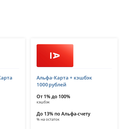
Альфа-Банк
Карта
Альфа‑Карта + кэшбэк
лицензия № 1326
1000 рублей
От 1% до 100%
кэшбэк
До 13% по Альфа-счету
% на остаток