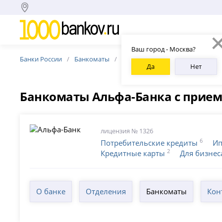
Ваш город - Москва?
Банки России
Банкоматы
Банкоматы Альфа-Банка
Ва
Да
Нет
Банкоматы Альфа-Банка с прием
лицензия № 1326
6
Потребительские кредиты
Ип
2
Кредитные карты
Для бизнес
О банке
Отделения
Банкоматы
Кон