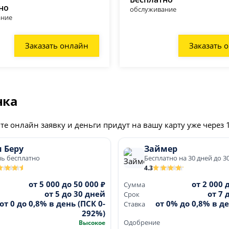
но
обслуживание
ание
но
9:00 до 18:00; сб - вс с 00:00 до 24:00;
Заказать онлайн
Заказать 
дневно с 09:00 до 22:00;
очно
нка
с 09:00 до 20:00; сб с 09:00 до 18:00; вс с 00:00 до 24:00;
а, 31, 1 этаж
; круглосуточно
е онлайн заявку и деньги придут на вашу карту уже через 1
этаж
; пн - пт с 10:00 до 20:00;
 Беру
Займер
ж
; круглосуточно
нь бесплатно
Бесплатно на 30 дней до 3
4.3
 этаж
; пн - пт с 10:00 до 19:00; сб - вс с 00:00 до 24:00;
от 5 000 до 50 000 ₽
от 2 000 
Сумма
от 5 до 30 дней
от 7 
Срок
едневно с 10:00 до 20:00;
от 0 до 0,8% в день (ПСК 0-
от 0% до 0,8% в де
Ставка
292%)
глосуточно
Высокое
Одобрение