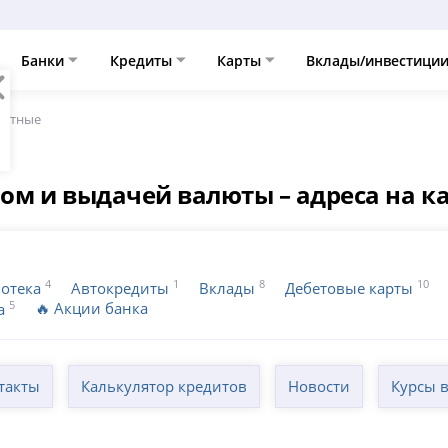
Банки
Кредиты
Карты
Вклады/инвестици
лютные
ом и выдачей валюты – адреса на к
4
1
8
10
отека
Автокредиты
Вклады
Дебетовые карты
5
🔥 Акции банка
а
такты
Калькулятор кредитов
Новости
Курсы 