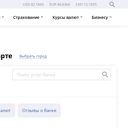
USD 82.1665
EUR 94.8366
CNY 12.1655
и
Страхование
Курсы валют
Бизнесу
арте
Выбрать город
валют
Отзывы о банке