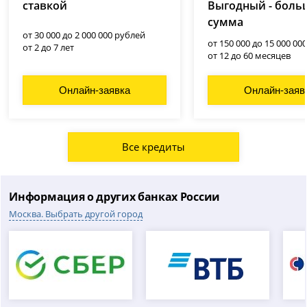
лицензия № 3354
ставкой
Выгодный - боль
сумма
от 30 000 до 2 000 000 рублей
от 150 000 до 15 000 00
от 2 до 7 лет
от 12 до 60 месяцев
Онлайн-заявка
Онлайн-заяв
Все кредиты
Информация о других банках России
Москва. Выбрать другой город