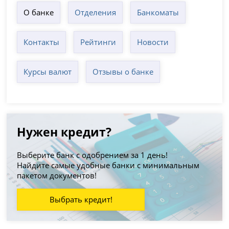
О банке
Отделения
Банкоматы
Контакты
Рейтинги
Новости
Курсы валют
Отзывы о банке
Нужен кредит?
Выберите банк с одобрением за 1 день!
Найдите самые удобные банки с минимальным
пакетом документов!
Выбрать кредит!