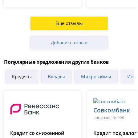
Ещё отзывы
Добавить отзыв
Популярные предложения других банков
Кредиты
Вклады
Микрозаймы
Ипот
Совкомбанк
лицензия № 963
Ренессанс Банк
(Ренессанс Кредит)
Кредит со сниженной
Кредит под залог