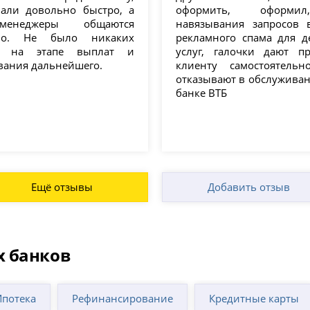
лали довольно быстро, а
оформить, оформи
енеджеры общаются
навязывания запросов
тно. Не было никаких
рекламного спама для д
м на этапе выплат и
услуг, галочки дают пр
вания дальнейшего.
клиенту самостоятель
отказывают в обслуживан
банке ВТБ
Ещё отзывы
Добавить отзыв
х банков
Ипотека
Рефинансирование
Кредитные карты