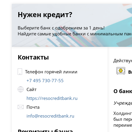
Нужен кредит?
Выберите банк с одобрением за 1 день!
Найдите самые удобные банки с минимальным пак
Контакты
Действую
Телефон горячей линии
В
+7 495 730-77-55
Сайт
О бан
https://resocreditbank.ru
Учрежде
Почта
Холдинг
info@resocreditbank.ru
был пер
переиме
Реквизиты банка