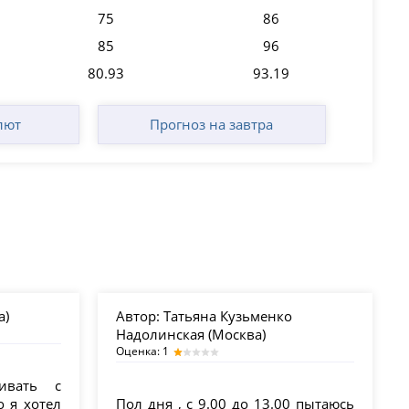
75
86
85
96
80.93
93.19
лют
Прогноз на завтра
а)
Автор:
Татьяна Кузьменко
Надолинская (Москва)
Оценка: 1
ивать с
о я хотел
Пол дня , с 9.00 до 13.00 пытаюсь