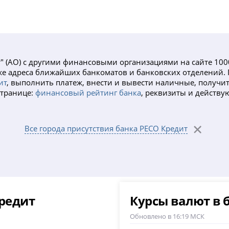
т" (АО) с другими финансовыми организациями на сайте 10
кже адреса ближайших банкоматов и банковских отделений. 
ит
, выполнить платеж, внести и вывести наличные, получит
 странице:
финансовый рейтинг банка
, реквизиты и действу
Все города присутствия банка РЕСО Кредит
Кредит
Курсы валют в 
Обновлено в 16:19 МСК