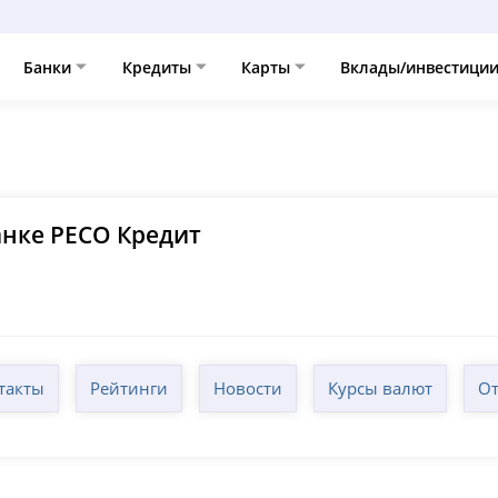
Банки
Кредиты
Карты
Вклады/инвестици
нке РЕСО Кредит
такты
Рейтинги
Новости
Курсы валют
От