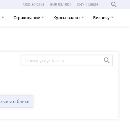
USD 80.9293
EUR 93.1901
CNY 11.9684
и
Страхование
Курсы валют
Бизнесу
зывы о банке